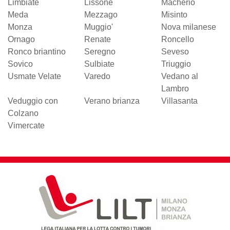
Limbiate
Lissone
Macherio
Meda
Mezzago
Misinto
Monza
Muggio'
Nova milanese
Ornago
Renate
Roncello
Ronco briantino
Seregno
Seveso
Sovico
Sulbiate
Triuggio
Usmate Velate
Varedo
Vedano al
Lambro
Veduggio con
Verano brianza
Villasanta
Colzano
Vimercate