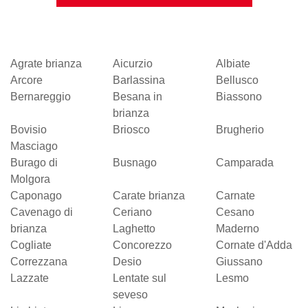
Agrate brianza
Aicurzio
Albiate
Arcore
Barlassina
Bellusco
Bernareggio
Besana in
Biassono
brianza
Bovisio
Briosco
Brugherio
Masciago
Burago di
Busnago
Camparada
Molgora
Caponago
Carate brianza
Carnate
Cavenago di
Ceriano
Cesano
brianza
Laghetto
Maderno
Cogliate
Concorezzo
Cornate d'Adda
Correzzana
Desio
Giussano
Lazzate
Lentate sul
Lesmo
seveso