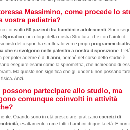
toressa Massimino, come procede lo st
a vostra pediatria?
mo coinvolto
60 pazienti tra bambini e adolescenti
. Sono segu
o Spreafico
, oncologo della nostra Struttura, che con l’aiuto di
ionisti dello sport ha strutturato veri e propri
programmi di attiv
a che si svolgono nelle palestre a nostra disposizion
e. L’et
 per poter aderire è di
6 anni
, perché nel corso dello studio è
ario eseguire esami come la spirometria, che richiedono di es
oranti. Ma questo non significa che gli under 6 non possano far
à fisica. Anzi.
 possono partecipare allo studio, ma
gono comunque coinvolti in attività
che?
ente. Quando sono in età prescolare, praticano
esercizi di
motricità
, esattamente come tutti i bambini di quella età. E non