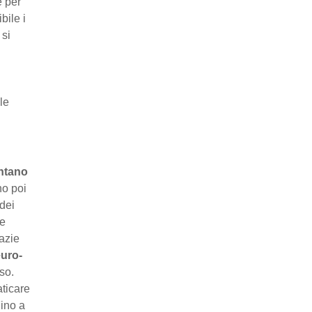
e per
bile i
 si
le
ntano
no poi
 dei
 e
razie
euro-
so.
ticare
Fino a