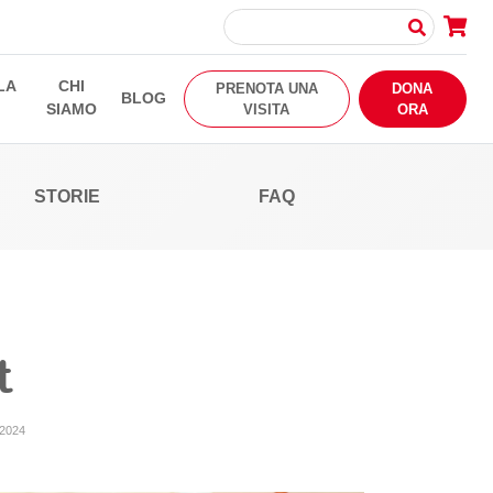
LA
CHI
PRENOTA UNA
DONA
BLOG
SIAMO
VISITA
ORA
STORIE
FAQ
t
 2024