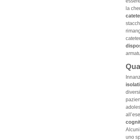
essere
la che
catete
stacch
riman
catete
dispos
armatu
Qual
Innanz
isolat
divers
pazien
adoles
all’ese
cogni
Alcuni
uno sp