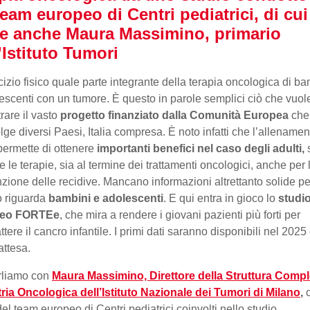
eam europeo di Centri pediatrici, di cui
te anche Maura Massimino, primario
’Istituto Tumori
cizio fisico quale parte integrante della terapia oncologica di ba
escenti con un tumore. È questo in parole semplici ciò che vuol
rare il vasto
progetto finanziato dalla Comunità Europea
che
lge diversi Paesi, Italia compresa. È noto infatti che l’allenamen
 permette di ottenere
importanti benefici nel caso degli adulti,
e le terapie, sia al termine dei trattamenti oncologici, anche per 
zione delle recidive. Mancano informazioni altrettanto solide pe
o riguarda
bambini e adolescenti
. E qui entra in gioco lo
studi
peo FORTEe
, che mira a rendere i giovani pazienti più forti per
tere il cancro infantile. I primi dati saranno disponibili nel 2025 
attesa.
rliamo con
Maura Massimino, Direttore della Struttura Comp
ria Oncologica dell’Istituto Nazionale dei Tumori di Milano
,
c
del team europeo di Centri pediatrici coinvolti nello studio.