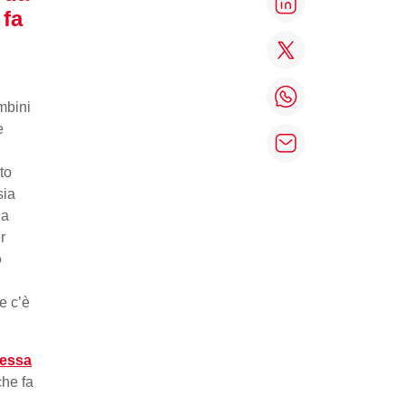
 fa
mbini
e
to
sia
la
r
o
e c’è
lessa
he fa