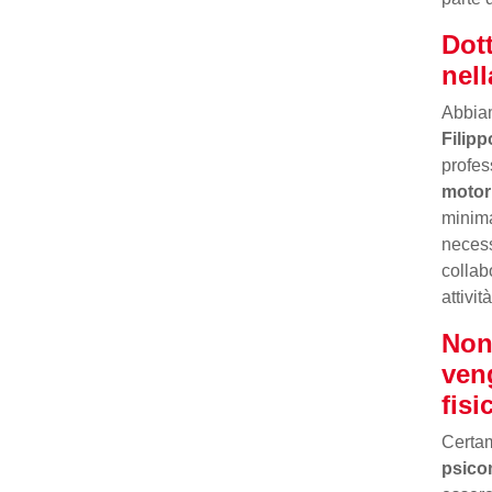
Dot
nell
Abbia
Filipp
profess
motori
minima
necess
collab
attivit
Non
ven
fisi
Certam
psico