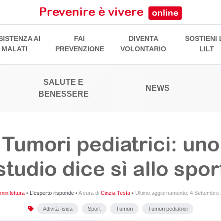
Prevenire è vivere
online
SISTENZA AI
FAI
DIVENTA
SOSTIENI 
MALATI
PREVENZIONE
VOLONTARIO
LILT
SALUTE E
NEWS
BENESSERE
Tumori pediatrici: uno
studio dice sì allo spor
min lettura
•
L'esperto risponde
•
A cura di
Cinzia Testa
•
Ultimo aggiornamento:
4 Settembre
Attività fisica
Sport
Tumori
Tumori pediatrici