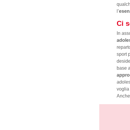
qualch
l’
esenz
Ci s
In ass
adole
repart
sport 
desider
base a
appro
adoles
voglia
Anche 