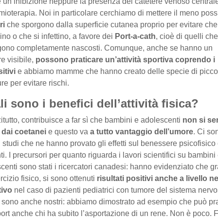
 un’inibizione neppure la presenza del catetere venoso central
mioterapia. Noi in particolare cerchiamo di mettere il meno possi
ri
che sporgono dalla superficie cutanea proprio per evitare che
ino o che si infettino, a favore dei
Port-a-cath
, cioè di quelli che
gono completamente nascosti. Comunque, anche se hanno un
re visibile,
possono praticare un’attività sportiva coprendo i
itivi
e abbiamo mamme che hanno creato delle specie di picco
re per evitare rischi.
i sono i benefici dell’attività fisica?
itutto, contribuisce a far sì che bambini e adolescenti
non si se
i dai coetanei
e questo va
a tutto vantaggio dell’umore
. Ci so
i studi che ne hanno provato gli effetti sul benessere psicofisico
ti. I precursori per quanto riguarda i lavori scientifici su bambini
centi sono stati i ricercatori canadesi: hanno evidenziato che g
rcizio fisico, si sono ottenuti
risultati positivi anche a livello n
tivo
nel caso di pazienti pediatrici con tumore del sistema nervo
 sono anche nostri: abbiamo dimostrato ad esempio che può pra
ort anche chi ha subito l’asportazione di un rene. Non è poco. 