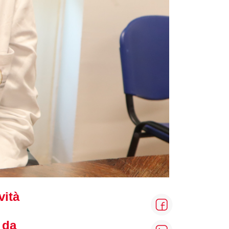
vità
 da