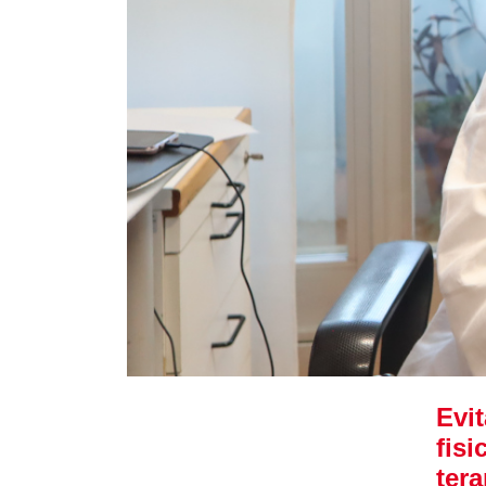
Evit
fis
ter