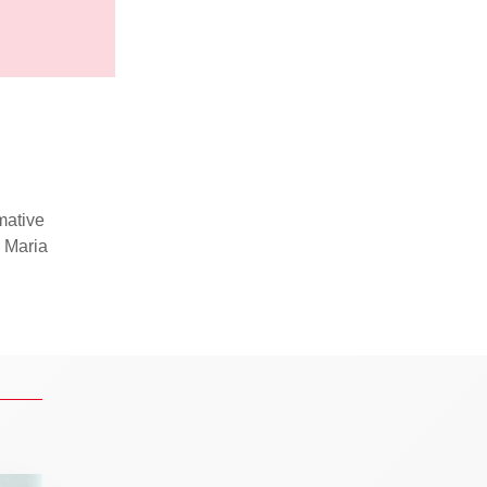
mative
i Maria