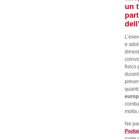
un t
par
dell
L’eser
e adol
dimost
coinvo
fisico
durant
preven
quant
euro
combat
molta 
Ne pa
Pediat
parte 