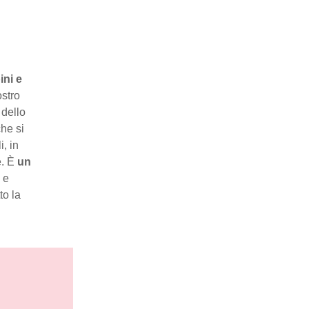
ini e
ostro
 dello
che si
i, in
e. È
un
 e
to la