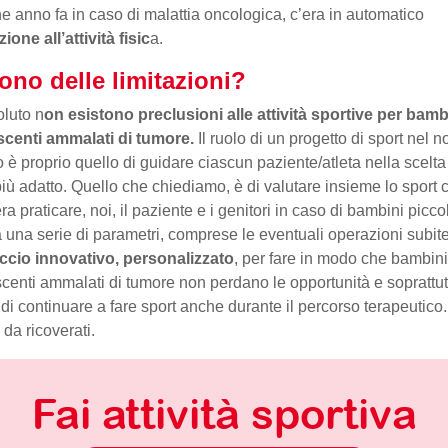
e anno fa in caso di malattia oncologica, c’era in automatico
ione all’attività fisic
a.
ono delle limitazioni?
oluto n
on esistono preclusioni alle attività sportive per bamb
scenti ammalati di tumore.
Il ruolo di un progetto di sport nel n
o è proprio quello di guidare ciascun paziente/atleta nella scelta
più adatto. Quello che chiediamo, è di valutare insieme lo sport 
a praticare, noi, il paziente e i genitori in caso di bambini piccol
 una serie di parametri, comprese le eventuali operazioni subit
ccio innovativo, personalizzato
, per fare in modo che bambini
centi ammalati di tumore non perdano le opportunità e soprattut
 di continuare a fare sport anche durante il percorso terapeutico.
da ricoverati.
Fai attività sportiva