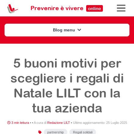
Prevenire è vivere
online
Blog menu
5 buoni motivi per
scegliere i regali di
Natale LILT con la
tua azienda
3 min lettura
•
•
A cura di
Redazione LILT
•
Ultimo aggiornamento:
25 Luglio 2025
partnership
Regali solidali