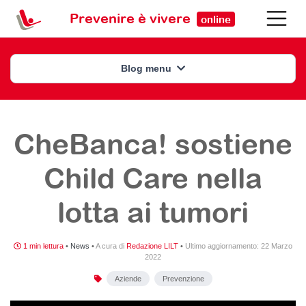
Prevenire è vivere
online
Blog menu
CheBanca! sostiene
Child Care nella
lotta ai tumori
1 min lettura
•
News
•
A cura di
Redazione LILT
•
Ultimo aggiornamento:
22 Marzo
2022
Aziende
Prevenzione