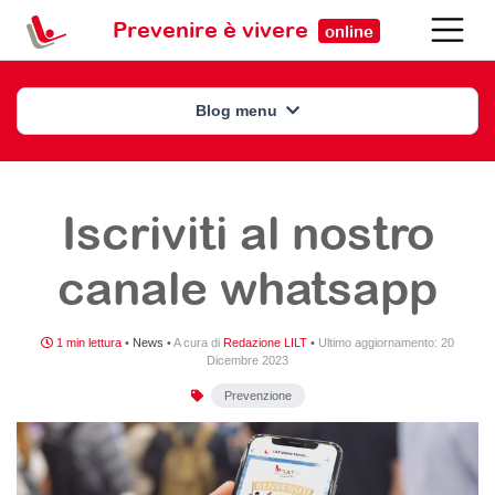
Prevenire è vivere
online
Blog menu
Iscriviti al nostro
canale whatsapp
1 min lettura
•
News
•
A cura di
Redazione LILT
•
Ultimo aggiornamento:
20
Dicembre 2023
Prevenzione