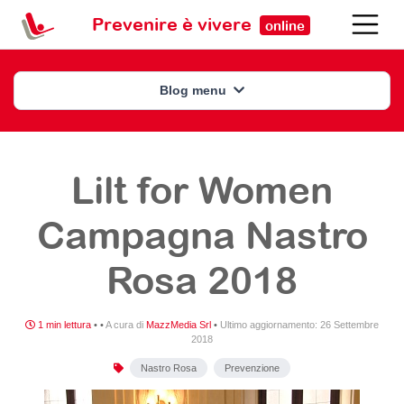
Prevenire è vivere
online
Blog menu
Lilt for Women
Campagna Nastro
Rosa 2018
1 min lettura
•
•
A cura di
MazzMedia Srl
•
Ultimo aggiornamento:
26 Settembre
2018
Nastro Rosa
Prevenzione