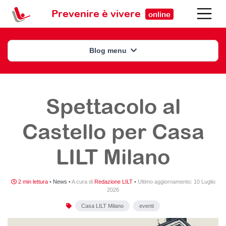
Prevenire è vivere
online
Blog menu
Spettacolo al
Castello per Casa
LILT Milano
2 min lettura
•
News
•
A cura di
Redazione LILT
•
Ultimo aggiornamento:
10 Luglio
2026
Casa LILT Milano
eventi