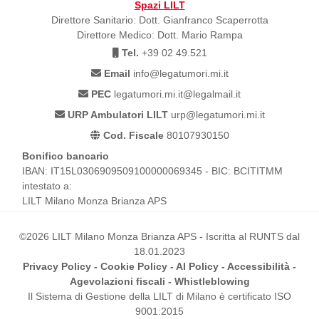
Spazi LILT
Direttore Sanitario: Dott. Gianfranco Scaperrotta
Direttore Medico: Dott. Mario Rampa
Tel.
+39 02 49.521
Email
info@legatumori.mi.it
PEC
legatumori.mi.it@legalmail.it
URP Ambulatori LILT
urp@legatumori.mi.it
Cod. Fiscale
80107930150
Bonifico bancario
IBAN: IT15L0306909509100000069345 - BIC: BCITITMM
intestato a:
LILT Milano Monza Brianza APS
©2026 LILT Milano Monza Brianza APS - Iscritta al RUNTS dal
18.01.2023
Privacy Policy
-
Cookie Policy
-
AI Policy
-
Accessibilità
-
Agevolazioni fiscali
-
Whistleblowing
Il Sistema di Gestione della LILT di Milano è certificato ISO
9001:2015