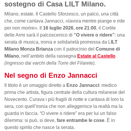
sostegno di Casa LILT Milano.
Milano, estate. Il Castello Sforzesco, un palco, una città
che, come cantava Jannacci, «lavora mentre piange e ride
per non morire». Il
16 luglio 2026, ore 21:00
, il Cortile
delle Armi sarà il palcoscenico di
“O vivere o ridere”
: una
serata di musica, ironia e solidarietà promossa da L
ILT
Milano Monza Brianza
con il patrocinio del
Comune di
Milano
, nell’ambito della rassegna
Estate al Castello
(ingresso dai varchi della Torre del Filarete)
.
Nel segno di Enzo Jannacci
Il titolo è un omaggio diretto a
Enzo Jannacci
: medico
prima che artista, figura centrale della cultura milanese del
Novecento. Curava i più fragili di notte e cantava di loro la
sera, con quell’ironia che non alleggerisce la realtà ma la
guarda in faccia. “O vivere o ridere” era per lui un falso
dilemma: si può, si deve,
fare entrambe le cose
. È in
questo spirito che nasce la serata.