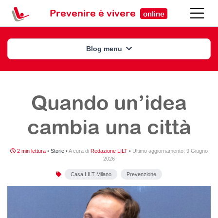
Prevenire è vivere
online
Blog menu
Quando un’idea
cambia una città
2 min lettura
•
Storie
•
A cura di
Redazione LILT
•
Ultimo aggiornamento:
9 Giugno
2026
Casa LILT Milano
Prevenzione