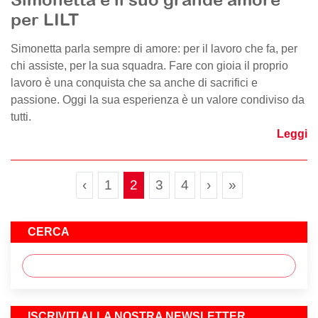
per LILT
Simonetta parla sempre di amore: per il lavoro che fa, per
chi assiste, per la sua squadra. Fare con gioia il proprio
lavoro è una conquista che sa anche di sacrifici e
passione. Oggi la sua esperienza è un valore condiviso da
tutti.
Leggi
Page navigation
Page
Current Page
Page
Page
‹
1
2
3
4
›
»
CERCA
ISCRIVITI ALLA NOSTRA NEWSLETTER