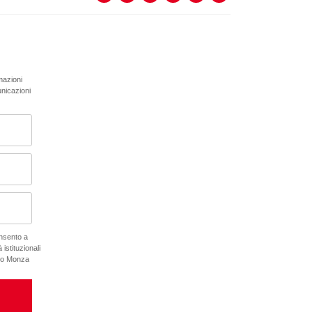
rmazioni
unicazioni
onsento a
 istituzionali
ano Monza