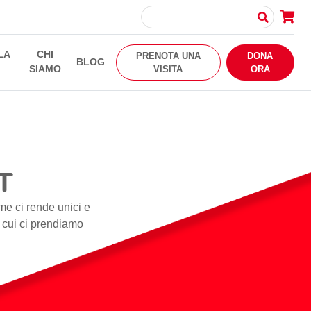
LA
CHI
PRENOTA UNA
DONA
BLOG
SIAMO
VISITA
ORA
T
me ci rende unici e
i cui ci prendiamo