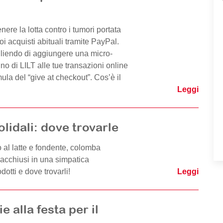
re la lotta contro i tumori portata
oi acquisti abituali tramite PayPal.
endo di aggiungere una micro-
o di LILT alle tue transazioni online
ula del “give at checkout”. Cos’è il
Leggi
lidali: dove trovarle
 al latte e fondente, colomba
 racchiusi in una simpatica
odotti e dove trovarli!
Leggi
e alla festa per il