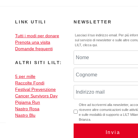
LINK UTILI
NEWSLETTER
Tutti i modi per donare
Lasciaci il tuo indirizzo email. Per più info
sul servizio di newsletter e sulle altre com
Prenota una visita
LILT,
clicca qui
.
Domande frequenti
ALTRI SITI LILT:
5 per mille
Raccolte Fondi
Festival Prevenzione
Cancer Survivors Day
Pigiama Run
Oltre ad iscrivermi alla newsletter, acc
Nastro Rosa
ricevere altre comunicazioni sulle attività
Nastro Blu
e sulle modalità di supporto a LILT Mil
Brianza.
Invia