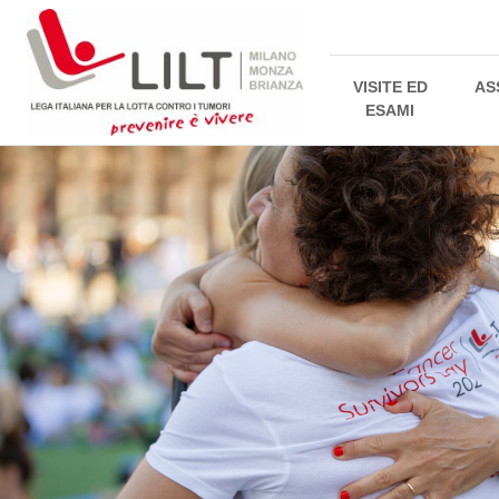
VISITE ED
AS
ESAMI