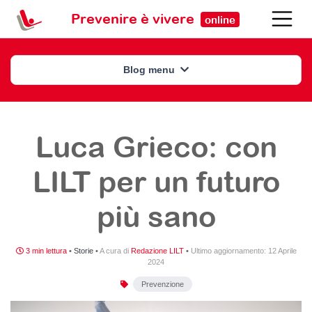
Prevenire è vivere
online
Blog menu
Luca Grieco: con
LILT per un futuro
più sano
3 min lettura
•
Storie
•
A cura di
Redazione LILT
•
Ultimo aggiornamento:
12 Aprile
2024
Prevenzione