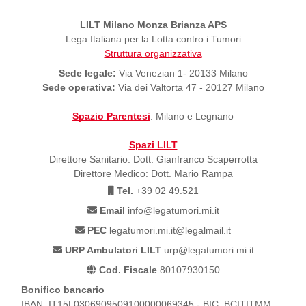
LILT Milano Monza Brianza APS
Lega Italiana per la Lotta contro i Tumori
Struttura organizzativa
Sede legale:
Via Venezian 1- 20133 Milano
Sede operativa:
Via dei Valtorta 47 - 20127 Milano
Spazio Parentesi
: Milano e Legnano
Spazi LILT
Direttore Sanitario: Dott. Gianfranco Scaperrotta
Direttore Medico: Dott. Mario Rampa
Tel.
+39 02 49.521
Email
info@legatumori.mi.it
PEC
legatumori.mi.it@legalmail.it
URP Ambulatori LILT
urp@legatumori.mi.it
Cod. Fiscale
80107930150
Bonifico bancario
IBAN: IT15L0306909509100000069345 - BIC: BCITITMM