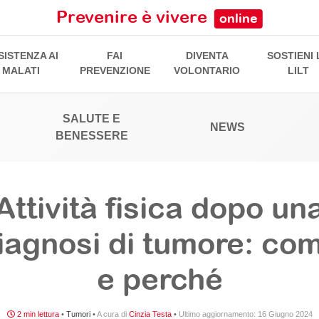
Prevenire è vivere
online
SISTENZA AI
FAI
DIVENTA
SOSTIENI 
MALATI
PREVENZIONE
VOLONTARIO
LILT
SALUTE E
NEWS
BENESSERE
Attività fisica dopo un
iagnosi di tumore: co
e perché
2 min lettura
•
Tumori
•
A cura di
Cinzia Testa
•
Ultimo aggiornamento:
16 Giugno 2024