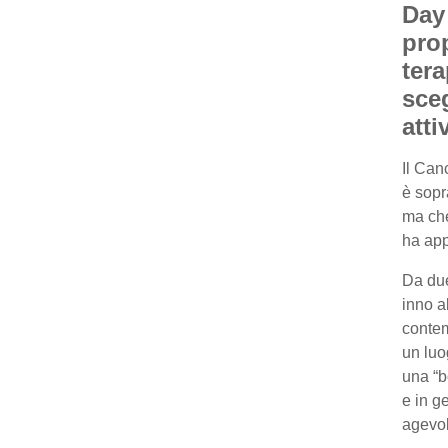
Day
prop
tera
sce
atti
Il Can
è sopr
ma che
ha app
Da due
inno a
contem
un luo
una “b
e in g
agevol