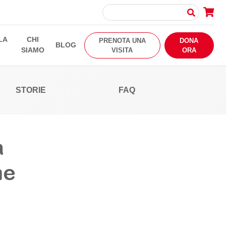
LA
CHI
PRENOTA UNA
DONA
BLOG
SIAMO
VISITA
ORA
STORIE
FAQ
a
me