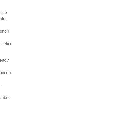
e, è
nto
.
ono i
enefici
erto?
ioni da
a
arità e