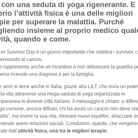
 con una seduta di yoga rigenerante. E
rio l’attività fisica è una delle migliori
pie per superare la malattia. Purché
gliendo insieme al proprio medico qual
vità, quando e come.
cer Survivor Day è un giorno importante che celebra i survivor, c
avvissuto al cancro,
 rappresenta anche un incentivo a non abbassare la guardia pe
ena ricevuto una diagnosi e per la famiglia.
 anni si tiene anche in Italia, grazie alla LILT, che invia un pote
lla vita attraverso una mega-seduta di yoga organizzata in
poranea in diverse città italiane. Il messaggio è chiaro: a differ
go comune, ancora diffuso, chi ha avuto un cancro non deve sta
olla”, ma vivere la sua vita, ritrovare nuovi equilibri, allacciare a
enerale avere relazioni sociali. Condizioni, queste, che vengono
ate dall’
attività fisica, una tra le migliori terapie
.