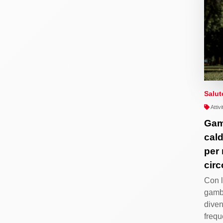
Salut
Attiv
Gamb
cald
per 
cir
Con l
gambe
diven
frequ