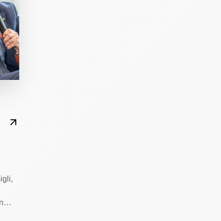
gli,
 un…