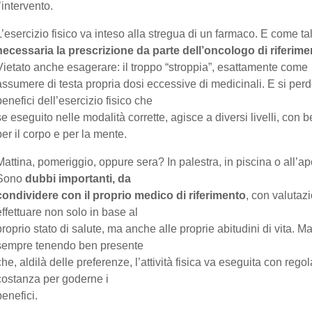
l’intervento.
L’esercizio fisico va inteso alla stregua di un farmaco. E come tal
necessaria la prescrizione da parte dell’oncologo di riferime
Vietato anche esagerare: il troppo “stroppia”, esattamente come
assumere di testa propria dosi eccessive di medicinali. E si perd
benefici dell’esercizio fisico che
se eseguito nelle modalità corrette, agisce a diversi livelli, con b
per il corpo e per la mente.
Mattina, pomeriggio, oppure sera? In palestra, in piscina o all’ap
Sono
dubbi importanti, da
condividere con il proprio medico di riferimento
, con valutaz
effettuare non solo in base al
proprio stato di salute, ma anche alle proprie abitudini di vita. M
sempre tenendo ben presente
che, aldilà delle preferenze, l’attività fisica va eseguita con regol
costanza per goderne i
benefici.