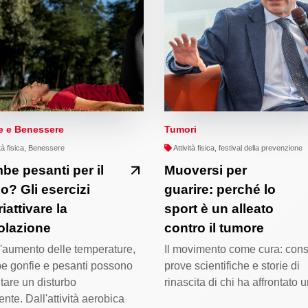
e e Benessere
Tumori
ità fisica, Benessere
Attività fisica, festival della prevenzione
e pesanti per il
Muoversi per
o? Gli esercizi
guarire: perché lo
riattivare la
sport è un alleato
colazione
contro il tumore
'aumento delle temperature,
Il movimento come cura: consi
 gonfie e pesanti possono
prove scientifiche e storie di
tare un disturbo
rinascita di chi ha affrontato
ente. Dall'attività aerobica