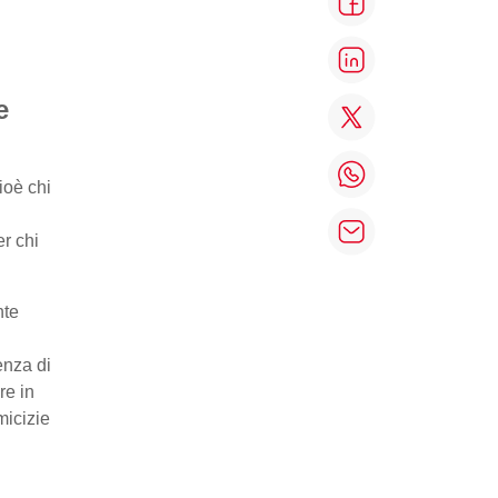
e
ioè chi
r chi
nte
enza di
re in
micizie