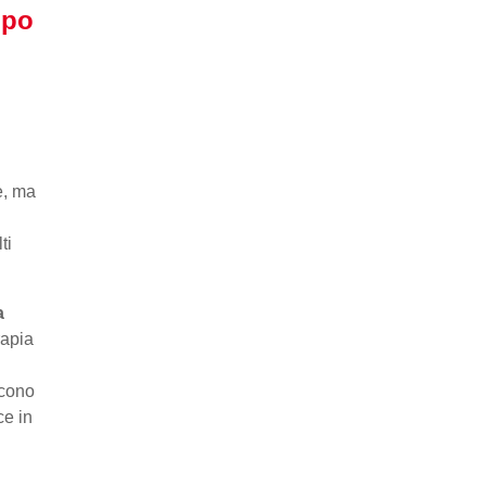
opo
e, ma
ti
a
rapia
scono
ce in