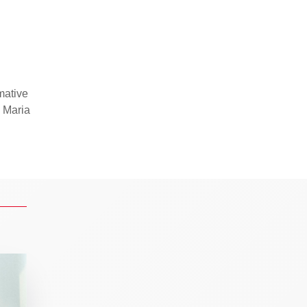
mative
i Maria