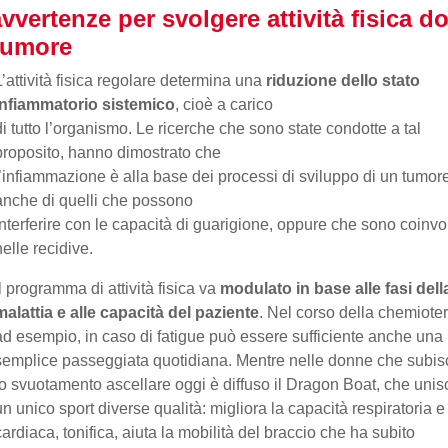
vvertenze per svolgere attività fisica d
tumore
L’attività fisica regolare determina una
riduzione dello stato
infiammatorio sistemico
, cioè a carico
di tutto l’organismo. Le ricerche che sono state condotte a tal
proposito, hanno dimostrato che
l’infiammazione è alla base dei processi di sviluppo di un tumor
anche di quelli che possono
interferire con le capacità di guarigione, oppure che sono coinvol
nelle recidive.
Il programma di attività fisica va
modulato in base alle fasi dell
malattia e alle capacità del paziente
. Nel corso della chemiote
ad esempio, in caso di fatigue può essere sufficiente anche una
semplice passeggiata quotidiana. Mentre nelle donne che subi
lo svuotamento ascellare oggi è diffuso il Dragon Boat, che unis
un unico sport diverse qualità: migliora la capacità respiratoria e
cardiaca, tonifica, aiuta la mobilità del braccio che ha subito