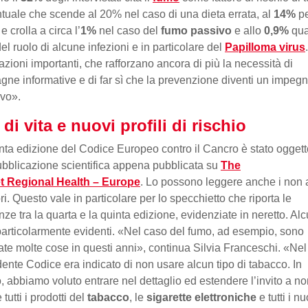
tuale che scende al 20% nel caso di una dieta errata, al
14%
pe
e crolla a circa l’
1%
nel caso del
fumo passivo
e allo
0,9%
qua
del ruolo di alcune infezioni e in particolare del
Papilloma virus
azioni importanti, che rafforzano ancora di più la necessità di
ne informative e di far sì che la prevenzione diventi un impeg
tivo».
i di vita e nuovi profili di rischio
nta edizione del Codice Europeo contro il Cancro è stato oggett
bblicazione scientifica appena pubblicata su
The
t Regional Health – Europe
. Lo possono leggere anche i non 
ori. Questo vale in particolare per lo specchietto che riporta le
enze tra la quarta e la quinta edizione, evidenziate in neretto. Al
articolarmente evidenti. «Nel caso del fumo, ad esempio, sono
te molte cose in questi anni», continua Silvia Franceschi. «Nel
ente Codice era indicato di non usare alcun tipo di tabacco. In
, abbiamo voluto entrare nel dettaglio ed estendere l’invito a n
tutti i prodotti del
tabacco
, le
sigarette elettroniche
e tutti i nu