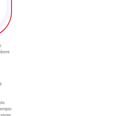
i
sformi
è
olo
sempio
tumore,