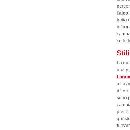
percen
l’
alcol
tratta 
inform
campag
collet
Stil
La qui
una pu
Lance
ai lav
differ
sono p
cambia
preced
questo
fumare 