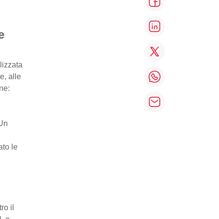
e
lizzata
e, alle
ne:
o
 Un
ato le
ro il