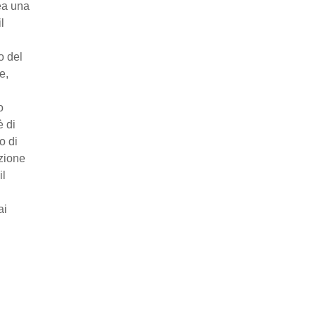
ea una
l
o del
e,
o
è di
o di
azione
il
ai
,