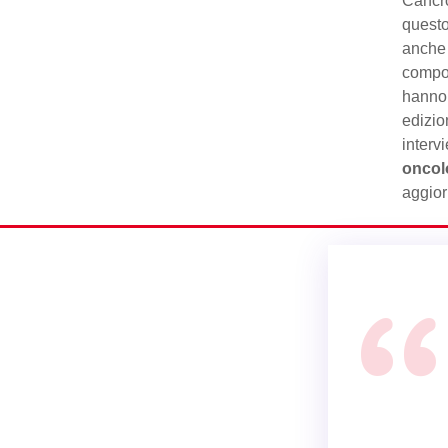
Cancr
questo
anche 
compor
hanno 
edizio
interv
oncol
aggior