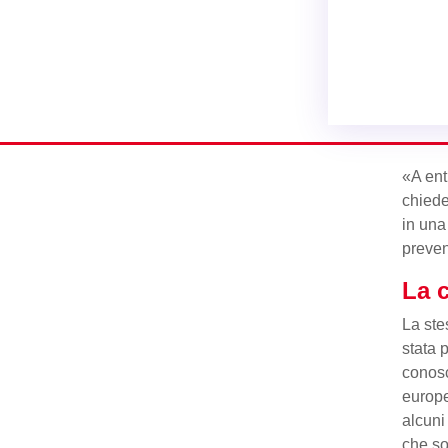
«A entr
chiede
in un
preven
La c
La ste
stata 
conosc
europe
alcuni
che so