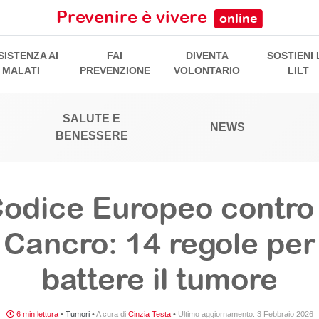
Prevenire è vivere
online
SISTENZA AI
FAI
DIVENTA
SOSTIENI 
MALATI
PREVENZIONE
VOLONTARIO
LILT
SALUTE E
NEWS
BENESSERE
odice Europeo contro 
Cancro: 14 regole per
battere il tumore
6 min lettura
•
Tumori
•
A cura di
Cinzia Testa
•
Ultimo aggiornamento:
3 Febbraio 2026