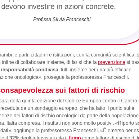
devono investire in azioni concrete.
Prof.ssa Silvia Franceschi
ambi le parti, cittadini e istituzioni, con la comunità scientifica, s
 infine di collaborare insieme, di far sì che la
prevenzione
si tra
a
responsabilità condivisa
, tutti insieme per una più efficace
zione oncologica», prosegue la professoressa Franceschi.
onsapevolezza sui fattori di rischio
sura della quinta edizione del Codice Europeo contro il Cancro 
preceduta da un sondaggio europeo, che ha fatto il punto sulle
enze dei fattori di rischio oncologici da parte della popolazione
a, Italia compresa. I risultati non sono molto positivi. «Riporto s
 dati», aggiunge la professoressa Franceschi. «È emerso per e
lo il
32%
degli intervistati cita il
fumo
come fattore di rischio di 