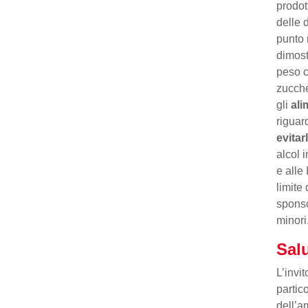
prodot
delle 
punto 
dimost
peso c
zucche
gli
ali
riguar
evitar
alcol i
e alle 
limite 
sponsor
minori
Salu
L’invi
partic
dell’am