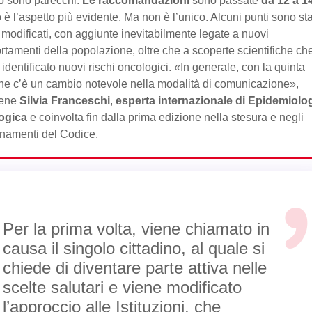
o sono parecchi.
Le raccomandazioni
sono passate
da 12 a 1
 è l’aspetto più evidente. Ma non è l’unico. Alcuni punti sono sta
modificati, con aggiunte inevitabilmente legate a nuovi
tamenti della popolazione, oltre che a scoperte scientifiche ch
identificato nuovi rischi oncologici. «In generale, con la quinta
ne c’è un cambio notevole nella modalità di comunicazione»,
iene
Silvia Franceschi
,
esperta internazionale di Epidemiolo
ogica
e coinvolta fin dalla prima edizione nella stesura e negli
namenti del Codice.
Per la prima volta, viene chiamato in
causa il singolo cittadino, al quale si
chiede di diventare parte attiva nelle
scelte salutari e viene modificato
l’approccio alle Istituzioni, che