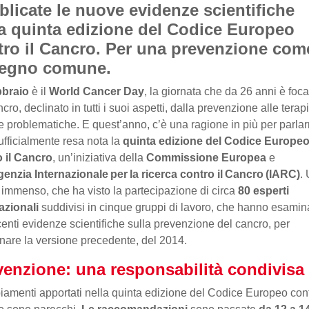
blicate le nuove evidenze scientifiche
la quinta edizione del Codice Europeo
tro il Cancro. Per una prevenzione com
egno comune.
bbraio
è il
World Cancer Day
, la giornata che da 26 anni è foca
cro, declinato in tutti i suoi aspetti, dalla prevenzione alle terapi
e problematiche. E quest’anno, c’è una ragione in più per parlar
ufficialmente resa nota la
quinta edizione del Codice Europe
 il Cancro
, un’iniziativa della
Commissione Europea
e
enzia Internazionale per la ricerca contro il Cancro (IARC)
.
 immenso, che ha visto la partecipazione di circa
80 esperti
azionali
suddivisi in cinque gruppi di lavoro, che hanno esamin
centi evidenze scientifiche sulla prevenzione del cancro, per
nare la versione precedente, del 2014.
venzione: una responsabilità condivisa
iamenti apportati nella quinta edizione del Codice Europeo cont