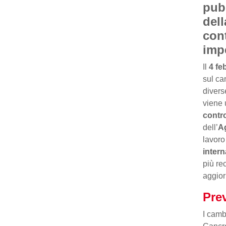
pub
del
con
imp
Il
4 fe
sul can
divers
viene 
contro
dell’
Ag
lavoro
intern
più re
aggior
Pre
I camb