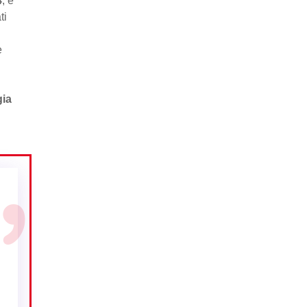
4
, e
ti
e
gia