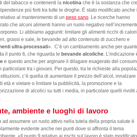
ti del tabacco e contenenti la
nicotina
che è la sostanza che cr
dipendenze più forti tra tutte le droghe. È stato modificato anche i
relativo al mantenimento di un
peso sano
. Le ricerche hanno
rato che alcuni alimenti hanno un ruolo negativo nell’increment
orporeo. Li abbiamo aggiunti: limitare gli alimenti ricchi di calori
ri, grassi e sale, le bevande ad alto contenuto di zucchero e
menti ultra-processati
». C’è un cambiamento anche per quant
da il punto 6, che riguarda le
bevande alcoliche
. L’indicazione 
le
e questo anche per arginare il dilagare esagerato del consum
n particolare tra i giovani. Per questo, tra le richieste alla popol
Istituzioni, c’è quella di aumentare il prezzo dell’alcol, innalzare 
di età e vietare o limitare la pubblicità, la promozione e la
izzazione di alcolici su tutti i media, in particolare quelli rivolti 
.
te, ambiente e luoghi di lavoro
to ad assumere un ruolo attivo nella tutela della propria salute è
olarmente evidente anche nei punti dove si affronta il tema
biente. «Il punto 9 relativo ai rischi sul lavoro è stato modificato