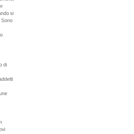
r
ndo si
. Sono
no
o di
addetti
cune
on
ovi