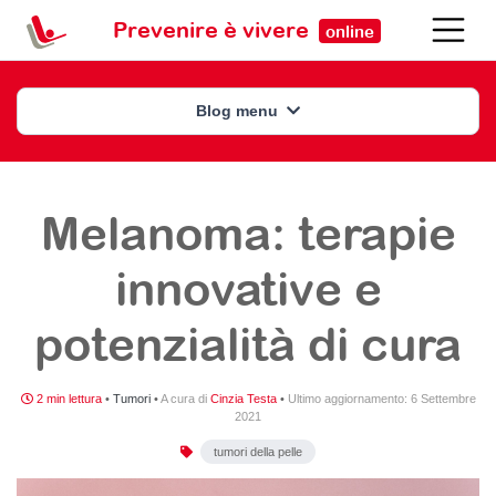
Prevenire è vivere
online
Blog menu
Melanoma: terapie
innovative e
potenzialità di cura
2 min lettura
•
Tumori
•
A cura di
Cinzia Testa
•
Ultimo aggiornamento:
6 Settembre
2021
tumori della pelle