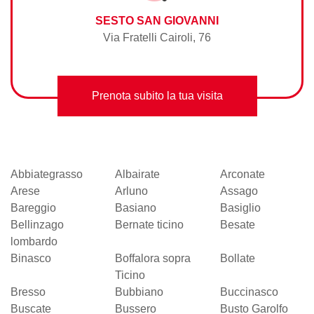
SESTO SAN GIOVANNI
Via Fratelli Cairoli, 76
Prenota subito la tua visita
Abbiategrasso
Albairate
Arconate
Arese
Arluno
Assago
Bareggio
Basiano
Basiglio
Bellinzago
Bernate ticino
Besate
lombardo
Binasco
Boffalora sopra
Bollate
Ticino
Bresso
Bubbiano
Buccinasco
Buscate
Bussero
Busto Garolfo