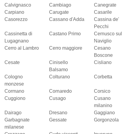
Calvignasco
Cambiago
Canegrate
Carpiano
Carugate
Casarile
Casorezzo
Cassano d'Adda
Cassina de'
Pecchi
Cassinetta di
Castano Primo
Cernusco sul
Lugagnano
Naviglio
Cerro al Lambro
Cerro maggiore
Cesano
Boscone
Cesate
Cinisello
Cisliano
Balsamo
Cologno
Colturano
Corbetta
monzese
Cormano
Cornaredo
Corsico
Cuggiono
Cusago
Cusano
milanino
Dairago
Dresano
Gaggiano
Garbagnate
Gessate
Gorgonzola
milanese