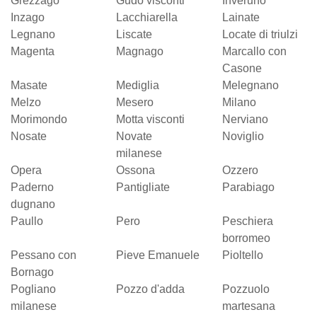
Grezzago
Gudo visconti
Inveruno
Inzago
Lacchiarella
Lainate
Legnano
Liscate
Locate di triulzi
Magenta
Magnago
Marcallo con
Casone
Masate
Mediglia
Melegnano
Melzo
Mesero
Milano
Morimondo
Motta visconti
Nerviano
Nosate
Novate
Noviglio
milanese
Opera
Ossona
Ozzero
Paderno
Pantigliate
Parabiago
dugnano
Paullo
Pero
Peschiera
borromeo
Pessano con
Pieve Emanuele
Pioltello
Bornago
Pogliano
Pozzo d'adda
Pozzuolo
milanese
martesana