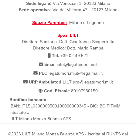
Sede legale:
Via Venezian 1- 20133 Milano
Sede operativa:
Via dei Valtorta 47 - 20127 Milano
Spazio Parentesi
: Milano e Legnano
Spazi LILT
Direttore Sanitario: Dott. Gianfranco Scaperrotta
Direttore Medico: Dott. Mario Rampa
Tel.
+39 02 49.521
Email
info@legatumori.mi.it
PEC
legatumori.mi.it@legalmail.it
URP Ambulatori LILT
urp@legatumori.mi.it
Cod. Fiscale
80107930150
Bonifico bancario
IBAN: IT15L0306909509100000069345 - BIC: BCITITMM
intestato a:
LILT Milano Monza Brianza APS
©2026 LILT Milano Monza Brianza APS - Iscritta al RUNTS dal