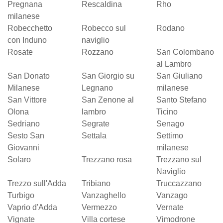
Pregnana
Rescaldina
Rho
milanese
Robecchetto
Robecco sul
Rodano
con Induno
naviglio
Rosate
Rozzano
San Colombano
al Lambro
San Donato
San Giorgio su
San Giuliano
Milanese
Legnano
milanese
San Vittore
San Zenone al
Santo Stefano
Olona
lambro
Ticino
Sedriano
Segrate
Senago
Sesto San
Settala
Settimo
Giovanni
milanese
Solaro
Trezzano rosa
Trezzano sul
Naviglio
Trezzo sull'Adda
Tribiano
Truccazzano
Turbigo
Vanzaghello
Vanzago
Vaprio d'Adda
Vermezzo
Vernate
Vignate
Villa cortese
Vimodrone