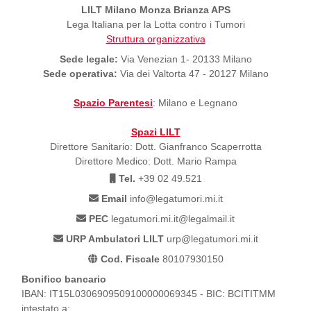
LILT Milano Monza Brianza APS
Lega Italiana per la Lotta contro i Tumori
Struttura organizzativa
Sede legale:
Via Venezian 1- 20133 Milano
Sede operativa:
Via dei Valtorta 47 - 20127 Milano
Spazio Parentesi
: Milano e Legnano
Spazi LILT
Direttore Sanitario: Dott. Gianfranco Scaperrotta
Direttore Medico: Dott. Mario Rampa
Tel.
+39 02 49.521
Email
info@legatumori.mi.it
PEC
legatumori.mi.it@legalmail.it
URP Ambulatori LILT
urp@legatumori.mi.it
Cod. Fiscale
80107930150
Bonifico bancario
IBAN: IT15L0306909509100000069345 - BIC: BCITITMM
intestato a: