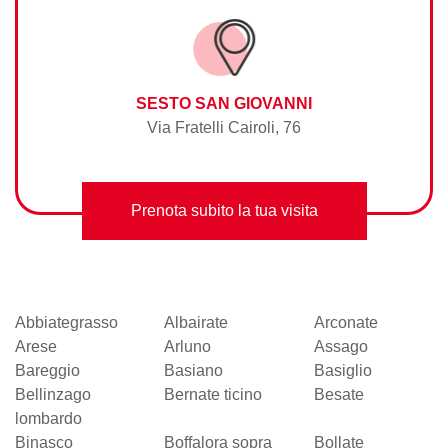
SESTO SAN GIOVANNI
Via Fratelli Cairoli, 76
Prenota subito la tua visita
Abbiategrasso
Albairate
Arconate
Arese
Arluno
Assago
Bareggio
Basiano
Basiglio
Bellinzago
Bernate ticino
Besate
lombardo
Binasco
Boffalora sopra
Bollate