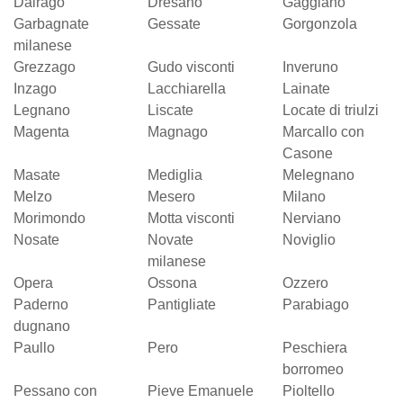
Dairago
Dresano
Gaggiano
Garbagnate
Gessate
Gorgonzola
milanese
Grezzago
Gudo visconti
Inveruno
Inzago
Lacchiarella
Lainate
Legnano
Liscate
Locate di triulzi
Magenta
Magnago
Marcallo con
Casone
Masate
Mediglia
Melegnano
Melzo
Mesero
Milano
Morimondo
Motta visconti
Nerviano
Nosate
Novate
Noviglio
milanese
Opera
Ossona
Ozzero
Paderno
Pantigliate
Parabiago
dugnano
Paullo
Pero
Peschiera
borromeo
Pessano con
Pieve Emanuele
Pioltello