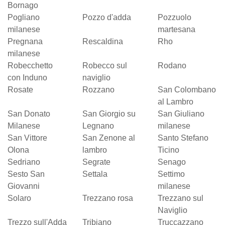
Bornago
Pogliano
Pozzo d'adda
Pozzuolo
milanese
martesana
Pregnana
Rescaldina
Rho
milanese
Robecchetto
Robecco sul
Rodano
con Induno
naviglio
Rosate
Rozzano
San Colombano
al Lambro
San Donato
San Giorgio su
San Giuliano
Milanese
Legnano
milanese
San Vittore
San Zenone al
Santo Stefano
Olona
lambro
Ticino
Sedriano
Segrate
Senago
Sesto San
Settala
Settimo
Giovanni
milanese
Solaro
Trezzano rosa
Trezzano sul
Naviglio
Trezzo sull'Adda
Tribiano
Truccazzano