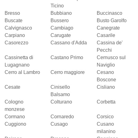
Ticino
Bresso
Bubbiano
Buccinasco
Buscate
Bussero
Busto Garolfo
Calvignasco
Cambiago
Canegrate
Carpiano
Carugate
Casarile
Casorezzo
Cassano d'Adda
Cassina de'
Pecchi
Cassinetta di
Castano Primo
Cernusco sul
Lugagnano
Naviglio
Cerro al Lambro
Cerro maggiore
Cesano
Boscone
Cesate
Cinisello
Cisliano
Balsamo
Cologno
Colturano
Corbetta
monzese
Cormano
Cornaredo
Corsico
Cuggiono
Cusago
Cusano
milanino