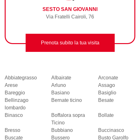
SESTO SAN GIOVANNI
Via Fratelli Cairoli, 76
Prenota subito la tua visita
Abbiategrasso
Albairate
Arconate
Arese
Arluno
Assago
Bareggio
Basiano
Basiglio
Bellinzago
Bernate ticino
Besate
lombardo
Binasco
Boffalora sopra
Bollate
Ticino
Bresso
Bubbiano
Buccinasco
Buscate
Bussero
Busto Garolfo