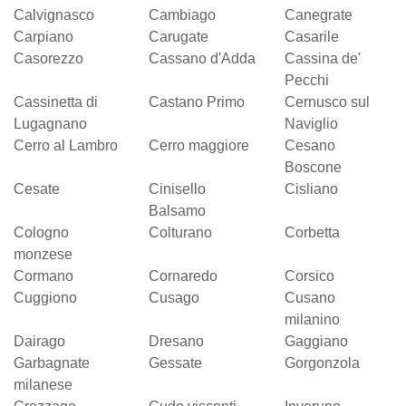
Calvignasco
Cambiago
Canegrate
Carpiano
Carugate
Casarile
Casorezzo
Cassano d'Adda
Cassina de'
Pecchi
Cassinetta di
Castano Primo
Cernusco sul
Lugagnano
Naviglio
Cerro al Lambro
Cerro maggiore
Cesano
Boscone
Cesate
Cinisello
Cisliano
Balsamo
Cologno
Colturano
Corbetta
monzese
Cormano
Cornaredo
Corsico
Cuggiono
Cusago
Cusano
milanino
Dairago
Dresano
Gaggiano
Garbagnate
Gessate
Gorgonzola
milanese