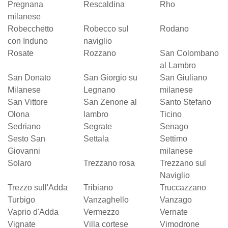
Pregnana
Rescaldina
Rho
milanese
Robecchetto
Robecco sul
Rodano
con Induno
naviglio
Rosate
Rozzano
San Colombano
al Lambro
San Donato
San Giorgio su
San Giuliano
Milanese
Legnano
milanese
San Vittore
San Zenone al
Santo Stefano
Olona
lambro
Ticino
Sedriano
Segrate
Senago
Sesto San
Settala
Settimo
Giovanni
milanese
Solaro
Trezzano rosa
Trezzano sul
Naviglio
Trezzo sull'Adda
Tribiano
Truccazzano
Turbigo
Vanzaghello
Vanzago
Vaprio d'Adda
Vermezzo
Vernate
Vignate
Villa cortese
Vimodrone