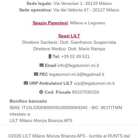
Sede legale:
Via Venezian 1- 20133 Milano
Sede operativa:
Via dei Valtorta 47 - 20127 Milano
Spazio Parentesi
: Milano e Legnano
Spazi LILT
Direttore Sanitario: Dott. Gianfranco Scaperrotta
Direttore Medico: Dott. Mario Rampa
Tel.
+39 02 49.521
Email
info@legatumori.mi.it
PEC
legatumori.mi.it@legalmail.it
URP Ambulatori LILT
urp@legatumori.mi.it
Cod. Fiscale
80107930150
Bonifico bancario
IBAN: IT15L0306909509100000069345 - BIC: BCITITMM
intestato a:
LILT Milano Monza Brianza APS
©2026 LILT Milano Monza Brianza APS - Iscritta al RUNTS dal