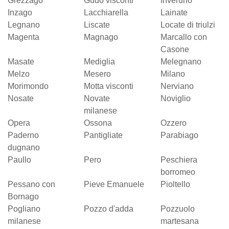
Grezzago
Gudo visconti
Inveruno
Inzago
Lacchiarella
Lainate
Legnano
Liscate
Locate di triulzi
Magenta
Magnago
Marcallo con
Casone
Masate
Mediglia
Melegnano
Melzo
Mesero
Milano
Morimondo
Motta visconti
Nerviano
Nosate
Novate
Noviglio
milanese
Opera
Ossona
Ozzero
Paderno
Pantigliate
Parabiago
dugnano
Paullo
Pero
Peschiera
borromeo
Pessano con
Pieve Emanuele
Pioltello
Bornago
Pogliano
Pozzo d'adda
Pozzuolo
milanese
martesana