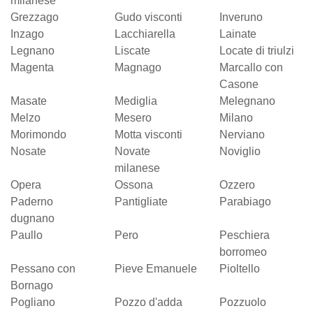
milanese
Grezzago
Gudo visconti
Inveruno
Inzago
Lacchiarella
Lainate
Legnano
Liscate
Locate di triulzi
Magenta
Magnago
Marcallo con
Casone
Masate
Mediglia
Melegnano
Melzo
Mesero
Milano
Morimondo
Motta visconti
Nerviano
Nosate
Novate
Noviglio
milanese
Opera
Ossona
Ozzero
Paderno
Pantigliate
Parabiago
dugnano
Paullo
Pero
Peschiera
borromeo
Pessano con
Pieve Emanuele
Pioltello
Bornago
Pogliano
Pozzo d'adda
Pozzuolo