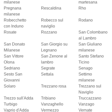
milanese
martesana
Pregnana
Rescaldina
Rho
milanese
Robecchetto
Robecco sul
Rodano
con Induno
naviglio
Rosate
Rozzano
San Colombano
al Lambro
San Donato
San Giorgio su
San Giuliano
Milanese
Legnano
milanese
San Vittore
San Zenone al
Santo Stefano
Olona
lambro
Ticino
Sedriano
Segrate
Senago
Sesto San
Settala
Settimo
Giovanni
milanese
Solaro
Trezzano rosa
Trezzano sul
Naviglio
Trezzo sull'Adda
Tribiano
Truccazzano
Turbigo
Vanzaghello
Vanzago
Vaprio d'Adda
Vermezzo
Vernate