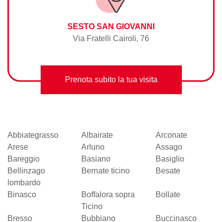
SESTO SAN GIOVANNI
Via Fratelli Cairoli, 76
Prenota subito la tua visita
Abbiategrasso
Albairate
Arconate
Arese
Arluno
Assago
Bareggio
Basiano
Basiglio
Bellinzago
Bernate ticino
Besate
lombardo
Binasco
Boffalora sopra
Bollate
Ticino
Bresso
Bubbiano
Buccinasco