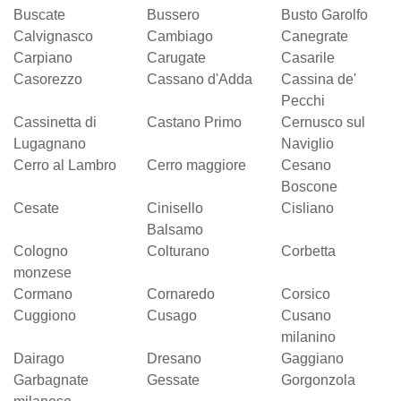
Buscate
Bussero
Busto Garolfo
Calvignasco
Cambiago
Canegrate
Carpiano
Carugate
Casarile
Casorezzo
Cassano d'Adda
Cassina de'
Pecchi
Cassinetta di
Castano Primo
Cernusco sul
Lugagnano
Naviglio
Cerro al Lambro
Cerro maggiore
Cesano
Boscone
Cesate
Cinisello
Cisliano
Balsamo
Cologno
Colturano
Corbetta
monzese
Cormano
Cornaredo
Corsico
Cuggiono
Cusago
Cusano
milanino
Dairago
Dresano
Gaggiano
Garbagnate
Gessate
Gorgonzola