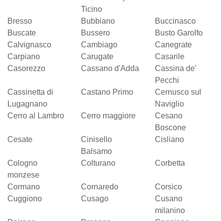
Ticino
Bresso
Bubbiano
Buccinasco
Buscate
Bussero
Busto Garolfo
Calvignasco
Cambiago
Canegrate
Carpiano
Carugate
Casarile
Casorezzo
Cassano d'Adda
Cassina de'
Pecchi
Cassinetta di
Castano Primo
Cernusco sul
Lugagnano
Naviglio
Cerro al Lambro
Cerro maggiore
Cesano
Boscone
Cesate
Cinisello
Cisliano
Balsamo
Cologno
Colturano
Corbetta
monzese
Cormano
Cornaredo
Corsico
Cuggiono
Cusago
Cusano
milanino