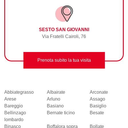
SESTO SAN GIOVANNI
Via Fratelli Cairoli, 76
Prenota subito la tua visita
Abbiategrasso
Albairate
Arconate
Arese
Arluno
Assago
Bareggio
Basiano
Basiglio
Bellinzago
Bernate ticino
Besate
lombardo
Binasco
Boffalora sopra
Bollate