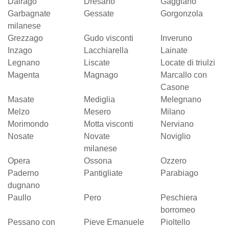
Dairago
Dresano
Gaggiano
Garbagnate
Gessate
Gorgonzola
milanese
Grezzago
Gudo visconti
Inveruno
Inzago
Lacchiarella
Lainate
Legnano
Liscate
Locate di triulzi
Magenta
Magnago
Marcallo con
Casone
Masate
Mediglia
Melegnano
Melzo
Mesero
Milano
Morimondo
Motta visconti
Nerviano
Nosate
Novate
Noviglio
milanese
Opera
Ossona
Ozzero
Paderno
Pantigliate
Parabiago
dugnano
Paullo
Pero
Peschiera
borromeo
Pessano con
Pieve Emanuele
Pioltello