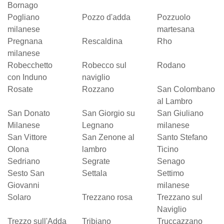
Bornago
Pogliano
Pozzo d'adda
Pozzuolo
milanese
martesana
Pregnana
Rescaldina
Rho
milanese
Robecchetto
Robecco sul
Rodano
con Induno
naviglio
Rosate
Rozzano
San Colombano
al Lambro
San Donato
San Giorgio su
San Giuliano
Milanese
Legnano
milanese
San Vittore
San Zenone al
Santo Stefano
Olona
lambro
Ticino
Sedriano
Segrate
Senago
Sesto San
Settala
Settimo
Giovanni
milanese
Solaro
Trezzano rosa
Trezzano sul
Naviglio
Trezzo sull'Adda
Tribiano
Truccazzano