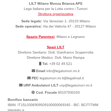
LILT Milano Monza Brianza APS
Lega Italiana per la Lotta contro i Tumori
Struttura organizzativa
Sede legale:
Via Venezian 1- 20133 Milano
Sede operativa:
Via dei Valtorta 47 - 20127 Milano
Spazio Parentesi
: Milano e Legnano
Spazi LILT
Direttore Sanitario: Dott. Gianfranco Scaperrotta
Direttore Medico: Dott. Mario Rampa
Tel.
+39 02 49.521
Email
info@legatumori.mi.it
PEC
legatumori.mi.it@legalmail.it
URP Ambulatori LILT
urp@legatumori.mi.it
Cod. Fiscale
80107930150
Bonifico bancario
IBAN: IT15L0306909509100000069345 - BIC: BCITITMM
intestato a: