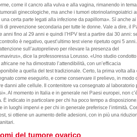
forme, come il cancro alla vulva e alla vagina, rimanendo in tema
tumorali ginecologiche, ma anche i tumori otorinolaringoiatrici 
n una certa parte legati alla infezione da papilloma». Sì anche ai
lli di prevenzione secondaria per tutte le donne. Vale a dire, il P
e anni fino al 29 anni e quindi l’HPV test a partire dai 30 anni: se
controllo è negativo, quest’ultimo test viene ripetuto ogni 5 anni
attenzione sull’autoprelievo per rilevare la presenza del
omavirus», dice la professoressa Lorusso. «Uno studio condotto
africane ne ha dimostrato l’attendibilità, con un’efficacia
ponibile a quella del test tradizionale. Certo, la prima volta all
egnato come eseguirlo, e come conservare il prelievo, in modo
e danni alle cellule. Il contenitore va consegnato al laboratorio 
isi». Al momento in Italia e in generale nei Paesi europei, non c’
. È indicato in particolare per chi ha poco tempo a disposizione
ve in luoghi impervi e per chi in generale preferisce l’intimità. Co
test, si ottiene un aumento delle adesioni, con in più una riduzio
anitari.
tomi del tumore ovarico