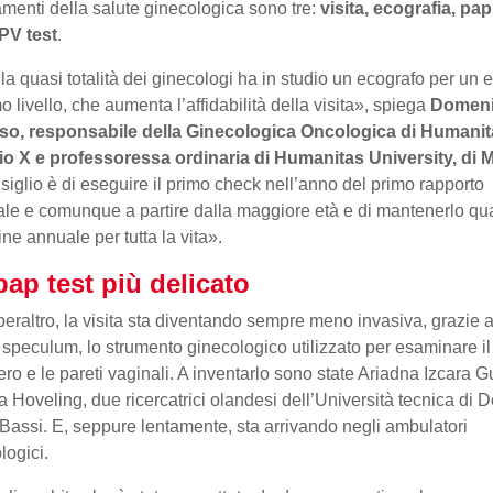
amenti della salute ginecologica sono tre:
visita, ecografia, pap
PV test
.
la quasi totalità dei ginecologi ha in studio un ecografo per un
mo livello, che aumenta l’affidabilità della visita», spiega
Domen
so, responsabile della Ginecologica Oncologica di Humani
o X e professoressa ordinaria di Humanitas University, di 
nsiglio è di eseguire il primo check nell’anno del primo rapporto
le e comunque a partire dalla maggiore età e di mantenerlo qu
ine annuale per tutta la vita».
ap test più delicato
peraltro, la visita sta diventando sempre meno invasiva, grazie a
speculum, lo strumento ginecologico utilizzato per esaminare il
tero e le pareti vaginali. A inventarlo sono state Ariadna Izcara G
 Hoveling, due ricercatrici olandesi dell’Università tecnica di De
Bassi. E, seppure lentamente, sta arrivando negli ambulatori
logici.