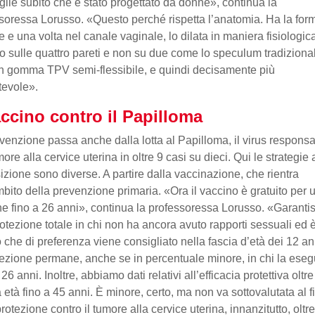
glie subito che è stato progettato da donne», continua la
soressa Lorusso. «Questo perché rispetta l’anatomia. Ha la for
re e una volta nel canale vaginale, lo dilata in maniera fisiologic
 sulle quattro pareti e non su due come lo speculum tradizional
in gomma TPV semi-flessibile, e quindi decisamente più
tevole».
accino contro il Papilloma
venzione passa anche dalla lotta al Papilloma, il virus responsa
ore alla cervice uterina in oltre 9 casi su dieci. Qui le strategie 
izione sono diverse. A partire dalla vaccinazione, che rientra
mbito della prevenzione primaria. «Ora il vaccino è gratuito per 
e fino a 26 anni», continua la professoressa Lorusso. «Garanti
otezione totale in chi non ha ancora avuto rapporti sessuali ed 
 che di preferenza viene consigliato nella fascia d’età dei 12 a
tezione permane, anche se in percentuale minore, in chi la ese
 26 anni. Inoltre, abbiamo dati relativi all’efficacia protettiva oltre
 età fino a 45 anni. È minore, certo, ma non va sottovalutata al f
protezione contro il tumore alla cervice uterina, innanzitutto, oltr