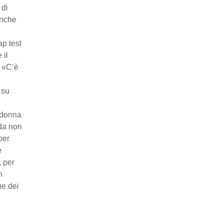
 di
anche
ap test
 il
. «C’è
 su
a donna
 da non
per
è
, per
n
ne dei