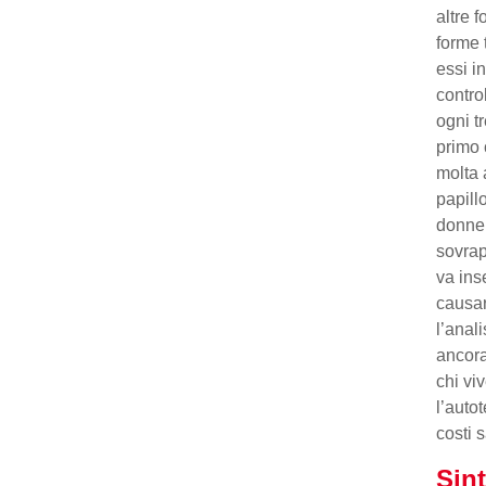
altre 
forme 
essi i
contro
ogni tr
primo 
molta 
papill
donne 
sovrap
va ins
causar
l’anal
ancora
chi vi
l’auto
costi s
Sin