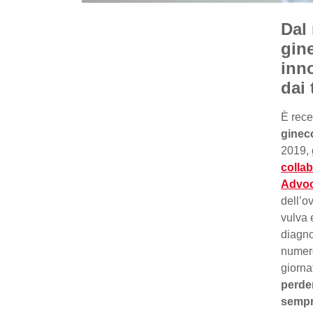
Dal
gin
inn
dai 
È rece
ginec
2019, 
colla
Advoc
dell’ov
vulva 
diagno
numero
giorna
perde
sempr