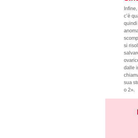
Infine
c’è qu
quindi
anoma
scompa
si ris
salvar
ovaric
dalle 
chiama
sua st
o 2».