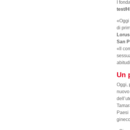
I fond
test/H
«Oggi 
di pri
Lorus
San Pi
«Il co
sessua
abitud
Un p
Oggi, 
nuovo 
dell’u
Tamara
Paesi 
gineco