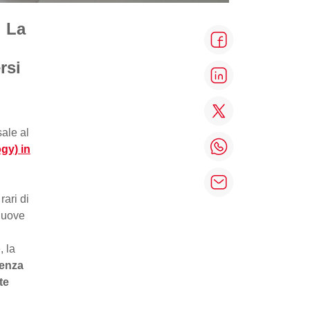
. La
rsi
sale al
gy) in
rari di
 nuove
, la
senza
te