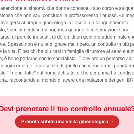
, attenzione ai sintomi. «La donna conosce il suo corpo e sa qu
alcosa che non va», conclude la professoressa Lorusso. «è meg
 rivolgersi al proprio ginecologo in caso di un sanguinamento
lo, specialmente in menopausa quando le mestruazioni sono
rse, di perdite inusuali, di dolori, di un gonfiore addominale c
olve. Spesso non è nulla di grave ma, ripeto, un controllo in più 
e la vita. E per chi ha più casi in famiglia di tumore al seno e tu
o, è bene parlarne con lo specialista- E avviare un percorso ad 
indagini emerge la presenza di quello che viene ormai popolar
to “il gene Jolie” dal nome dell’attrice che per prima ha condivi
oria, raccontando al mondo di avere una mutazione dei geni B
Devi prenotare il tuo controllo annuale
Prenota subito una visita ginecologica