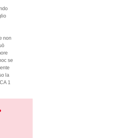
ando
lio
he non
può
more
hoc se
mente
so la
RCA 1
?