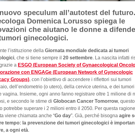
 nuovo speculum all’autotest del futuro
ecologa Domenica Lorusso spiega le
ovazioni che aiutano le donne a difende
tumori ginecologici.
nte l’istituzione della
Giornata mondiale dedicata ai tumori
ologici
, che si tiene sempre il
20 settembre
. La nascita infatti ri
grazie a
ESGO (European Society of Gynaecological Oncolo
borazione con ENGAGe (European Network of Gynecologic
acy Groups)
, con l’obiettivo di accendere i riflettori sui tumori
aio, dell’endometrio (o utero), della cervice uterina, e dei tumori 
e vagina. Insieme, ogni anno fanno registrare oltre 1 milione di
si, e secondo le stime di
Globocan Cancer Tomorrow
, questo
 potrebbe superare i 2 milioni entro il 2050. Per questa ragione
ta viene chiamata anche “
Go day
”. Già, perché bisogna
agire 
re tempo: la prevenzione dei tumori ginecologici è importan
e, a ogni età
.