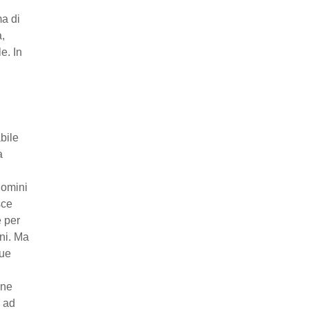
ma di
a,
e. In
bile
a
uomini
sce
è per
nni. Ma
gue
ine
e ad