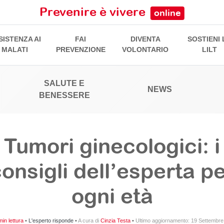
Prevenire è vivere
online
SISTENZA AI
FAI
DIVENTA
SOSTIENI 
MALATI
PREVENZIONE
VOLONTARIO
LILT
SALUTE E
NEWS
BENESSERE
Tumori ginecologici: i
onsigli dell’esperta p
ogni età
in lettura
•
L'esperto risponde
•
A cura di
Cinzia Testa
•
Ultimo aggiornamento:
19 Settembre