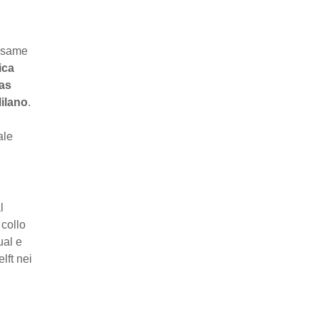
 esame
ica
tas
Milano
.
ale
l
 collo
ual e
lft nei