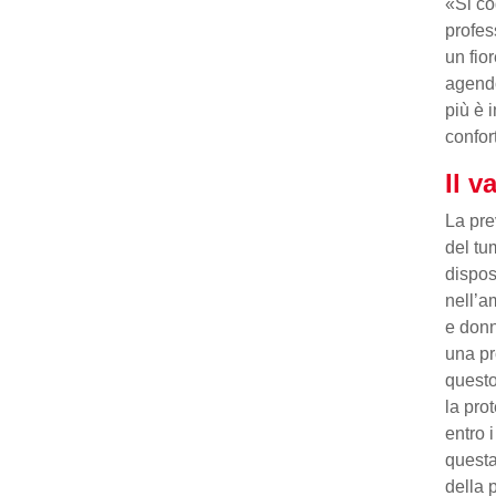
«Si co
profes
un fio
agendo
più è 
confor
Il v
La pre
del tum
dispos
nell’a
e donn
una pr
questo
la pro
entro i
questa
della 