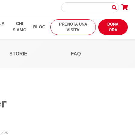
LA
CHI
PRENOTA UNA
DONA
BLOG
SIAMO
VISITA
ORA
STORIE
FAQ
er
 2025