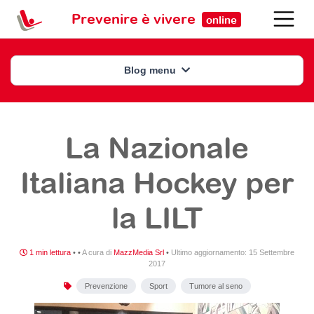
Prevenire è vivere
online
Blog menu
La Nazionale
Italiana Hockey per
la LILT
1 min lettura
•
•
A cura di
MazzMedia Srl
•
Ultimo aggiornamento:
15 Settembre
2017
Prevenzione
Sport
Tumore al seno