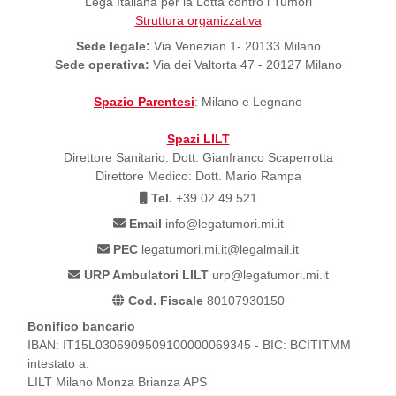
Lega Italiana per la Lotta contro i Tumori
Struttura organizzativa
Sede legale:
Via Venezian 1- 20133 Milano
Sede operativa:
Via dei Valtorta 47 - 20127 Milano
Spazio Parentesi
: Milano e Legnano
Spazi LILT
Direttore Sanitario: Dott. Gianfranco Scaperrotta
Direttore Medico: Dott. Mario Rampa
Tel.
+39 02 49.521
Email
info@legatumori.mi.it
PEC
legatumori.mi.it@legalmail.it
URP Ambulatori LILT
urp@legatumori.mi.it
Cod. Fiscale
80107930150
Bonifico bancario
IBAN: IT15L0306909509100000069345 - BIC: BCITITMM
intestato a:
LILT Milano Monza Brianza APS