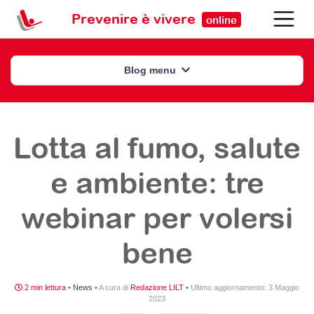
Prevenire è vivere
online
Blog menu
Lotta al fumo, salute
e ambiente: tre
webinar per volersi
bene
2 min lettura
•
News
•
A cura di
Redazione LILT
•
Ultimo aggiornamento:
3 Maggio
2023