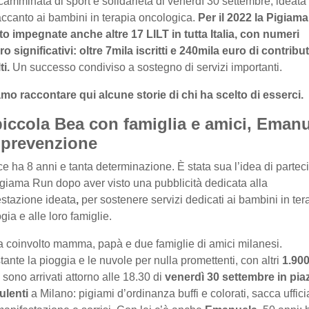
camminata di sport e solidarietà di venerdì 30 settembre, ideata
accanto ai bambini in terapia oncologica.
Per il 2022 la Pigiam
to impegnate anche altre 17 LILT in tutta Italia, con numeri
o significativi: oltre 7mila iscritti e 240mila euro di contribut
ti.
Un successo condiviso a sostegno di servizi importanti.
mo raccontare qui alcune storie di chi ha scelto di esserci.
piccola Bea con famiglia e amici, Eman
a prevenzione
ce ha 8 anni e tanta determinazione. È stata sua l’idea di partec
igiama Run dopo aver visto una pubblicità dedicata alla
stazione ideata
,
per sostenere servizi dedicati ai bambini in ter
gia e alle loro famiglie.
 coinvolto mamma, papà e due famiglie di amici milanesi.
ante la pioggia e le nuvole per nulla promettenti, con altri
1.90
sono arrivati attorno alle 18.30 di
venerdì 30 settembre in pia
ulenti
a Milano: pigiami d’ordinanza buffi e colorati, sacca uffici