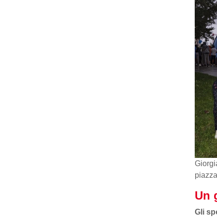
Giorgi
piazza
Un g
Gli s