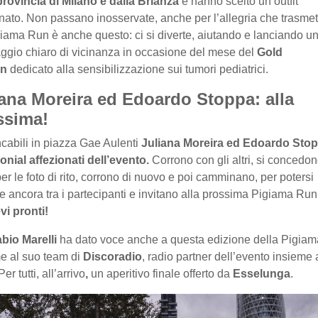
provincia di Milano e dalla Brianza
e hanno scelto un outfit
nato. Non passano inosservate, anche per l’allegria che trasmet
iama Run è anche questo: ci si diverte, aiutando e lanciando u
gio chiaro di vicinanza in occasione del mese del
Gold
on
dedicato alla sensibilizzazione sui tumori pediatrici.
iana Moreira ed Edoardo Stoppa: alla
ssima!
abili in piazza Gae Aulenti
Juliana Moreira ed Edoardo Stop
onial affezionati dell’evento.
Corrono con gli altri, si concedo
per le foto di rito, corrono di nuovo e poi camminano, per potersi
e ancora tra i partecipanti e invitano alla prossima Pigiama Run
vi pronti!
abio Marelli
ha dato voce anche a questa edizione della Pigia
e al suo team di
Discoradio
, radio partner dell’evento insieme 
 Per tutti, all’arrivo
,
un aperitivo finale offerto da
Esselunga
.