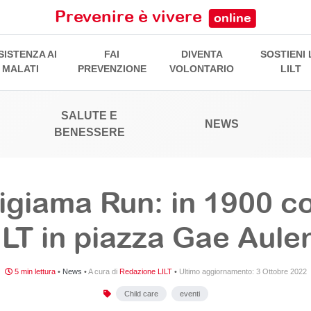
Prevenire è vivere
online
SISTENZA AI
FAI
DIVENTA
SOSTIENI 
MALATI
PREVENZIONE
VOLONTARIO
LILT
SALUTE E
NEWS
BENESSERE
igiama Run: in 1900 c
ILT in piazza Gae Aulen
5 min lettura
•
News
•
A cura di
Redazione LILT
•
Ultimo aggiornamento:
3 Ottobre 2022
Child care
eventi