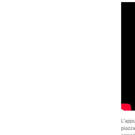
L’app
piazza