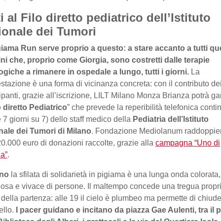
i al Filo diretto pediatrico dell’Istituto
ionale dei Tumori
iama Run serve proprio a questo: a stare accanto a tutti qu
i che, proprio come Giorgia, sono costretti dalle terapie
giche a rimanere in ospedale a lungo, tutti i giorni.
La
stazione è una forma di vicinanza concreta: con il contributo de
ipanti, grazie all’iscrizione, LILT Milano Monza Brianza potrà ga
lo diretto Pediatrico
” che prevede la reperibilità telefonica conti
 7 giorni su 7) dello staff medico della
Pediatria dell’Istituto
nale dei Tumori di Milano
. Fondazione Mediolanum raddoppier
20.000 euro di donazioni raccolte, grazie alla
campagna “Uno di
ia”
.
ano
la sfilata di solidarietà in pigiama è una lunga onda colorata,
iosa e vivace di persone. Il maltempo concede una tregua propr
a della partenza: alle 19 il cielo è plumbeo ma permette di chiud
ello.
I pacer guidano e incitano da piazza Gae Aulenti, tra il 