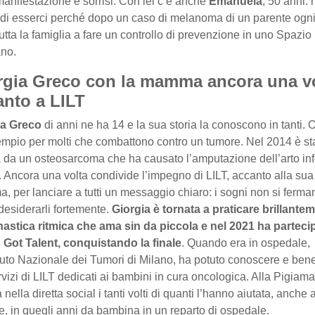
manifestazione e sorrisi. Con lei c’è anche
Emanuela
, 50 anni: 
 di esserci perché dopo un caso di melanoma di un parente ogn
tutta la famiglia a fare un controllo di prevenzione in uno Spazio
ano.
rgia Greco con la mamma ancora una v
anto a LILT
ia Greco
di anni ne ha 14 e la sua storia la conoscono in tanti. 
mpio per molti che combattono contro un tumore. Nel 2014 è st
a da un osteosarcoma che ha causato l’amputazione dell’arto inf
. Ancora una volta condivide l’impegno di LILT, accanto alla sua
 per lanciare a tutti un messaggio chiaro: i sogni non si ferma
desiderarli fortemente.
Giorgia è tornata a praticare brillante
nastica ritmica che ama sin da piccola e nel 2021 ha parteci
’s Got Talent, conquistando la finale
. Quando era in ospedale,
tituto Nazionale dei Tumori di Milano, ha potuto conoscere e bene
rvizi di LILT dedicati ai bambini in cura oncologica. Alla Pigiam
 nella diretta social i tanti volti di quanti l’hanno aiutata, anche 
e, in quegli anni da bambina in un reparto di ospedale.