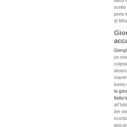
della 
scelto
porta 
di Mil
Gio
acc
Giorg
un ese
colpit
destro
mamma,
basta 
la gin
Italia
all’Is
dei se
ricorda
giocar