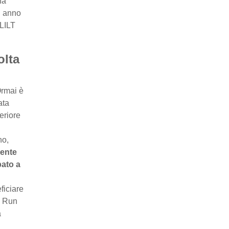
ha
i anno
 LILT
olta
Ormai è
ata
eriore
no,
mente
pato a
ficiare
a Run
a