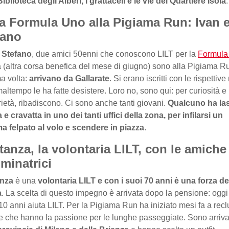
Biblioteca degli Alberi, i grattaceli e le vie del Quartiere Isola
la Formula Uno alla Pigiama Run: Ivan 
fano
e Stefano
, due amici 50enni che conoscono LILT per la
Formula
(altra corsa benefica del mese di giugno) sono alla Pigiama R
ma volta:
arrivano da Gallarate
. Si erano iscritti con le rispettive
 maltempo le ha fatte desistere. Loro no, sono qui: per curiosità e
rietà, ribadiscono. Ci sono anche tanti giovani.
Qualcuno ha las
 e cravatta in uno dei tanti uffici della zona, per infilarsi un
a felpato al volo e scendere in piazza
.
anza, la volontaria LILT, con le amiche
minatrici
nza
è una
volontaria LILT e con i suoi 70 anni è una forza de
a
. La scelta di questo impegno è arrivata dopo la pensione: oggi
10 anni aiuta LILT. Per la Pigiama Run ha iniziato mesi fa a recl
 che hanno la passione per le lunghe passeggiate. Sono arriv