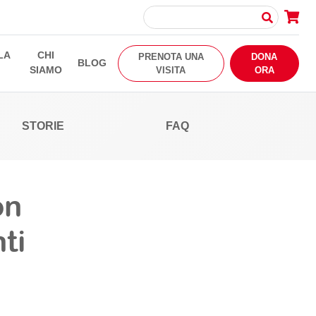
LA
CHI
PRENOTA UNA
DONA
BLOG
SIAMO
VISITA
ORA
STORIE
FAQ
on
ti