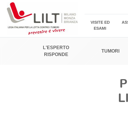
VISITE ED
AS
ESAMI
L'ESPERTO
TUMORI
RISPONDE
P
L