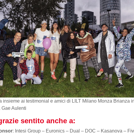
a insieme ai testimonial e amici di LILT Milano Monza Brianza i
 Gae Aulenti
razie sentito anche a:
ponsor
: Intesi Group – Euronics – Dual – DOC – Kasanova – Fiv