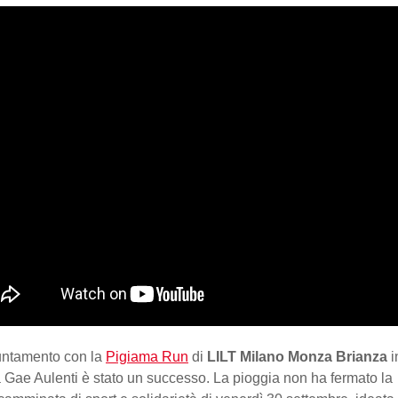
untamento con la
Pigiama Run
di
LILT Milano Monza Brianza
i
 Gae Aulenti è stato un successo. La pioggia non ha fermato la