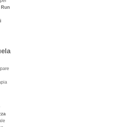
 per
a Run
i
uela
ipare
apia
0
zza
ale