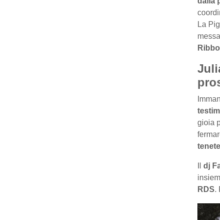
dalla 
coordi
La Pig
messag
Ribb
Jul
pro
Immanc
testim
gioia 
fermar
tenete
Il
dj F
insiem
RDS
.