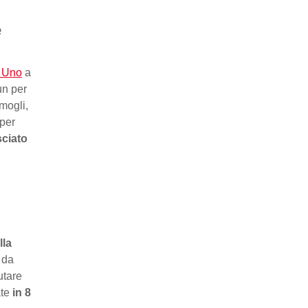
.
e
 Uno
a
un per
 mogli,
 per
ciato
lla
 da
utare
ate
in 8