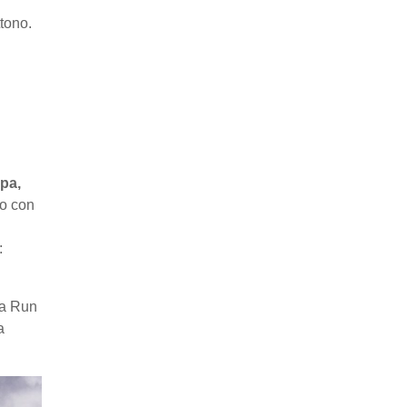
tono.
n
pa,
no con
:
ma Run
a