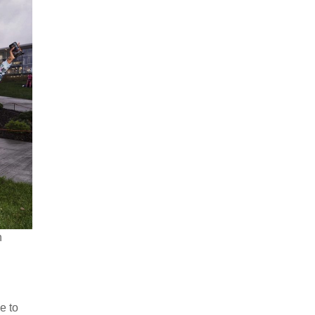
n
e to