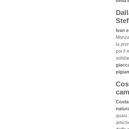
della 
Dal
Ste
Ivan 
Monza 
la pri
poi il
solida
giacca
pigiam
Cost
cam
Costa
natur
quasi 
amiche