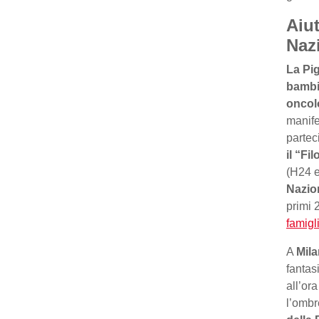
Aiut
Naz
La Pig
bambin
oncolo
manife
partec
il “Fi
(H24 e
Nazio
primi 
famigl
A
Mil
fantas
all’or
l’ombr