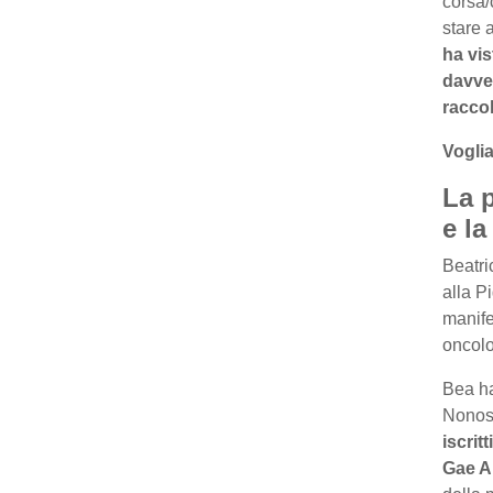
corsa/
stare 
ha vis
davver
raccol
Voglia
La 
e l
Beatri
alla P
manife
oncolo
Bea ha
Nonost
iscritti
Gae A