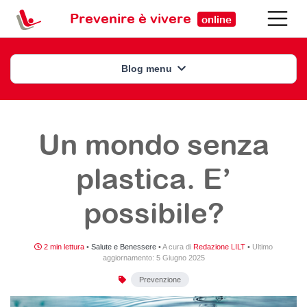
Prevenire è vivere
online
Blog menu
Un mondo senza
plastica. E’
possibile?
2 min lettura
•
Salute e Benessere
•
A cura di
Redazione LILT
•
Ultimo
aggiornamento:
5 Giugno 2025
Prevenzione