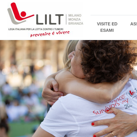
VISITE ED
AS
ESAMI