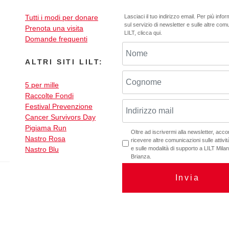
Tutti i modi per donare
Lasciaci il tuo indirizzo email. Per più info
sul servizio di newsletter e sulle altre com
Prenota una visita
LILT,
clicca qui
.
Domande frequenti
ALTRI SITI LILT:
5 per mille
Raccolte Fondi
Festival Prevenzione
Cancer Survivors Day
Pigiama Run
Oltre ad iscrivermi alla newsletter, acc
Nastro Rosa
ricevere altre comunicazioni sulle attività
Nastro Blu
e sulle modalità di supporto a LILT Mil
Brianza.
Invia