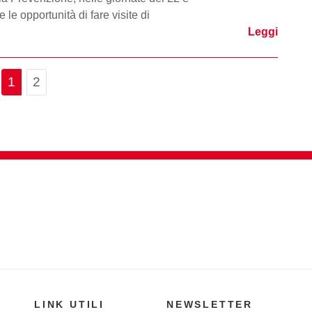
le opportunità di fare visite di
Leggi
Page navigation
Current Page
Page
1
2
LINK UTILI
NEWSLETTER