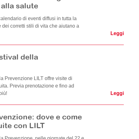
 alla salute
lendario di eventi diffusi in tutta la
dei corretti stili di vita che aiutano a
Leggi
stival della
la Prevenzione LILT offre visite di
ita. Previa prenotazione e fino ad
più!
Leggi
evenzione: dove e come
tuite con LILT
la Prevenzione, nelle giornate del 22 e