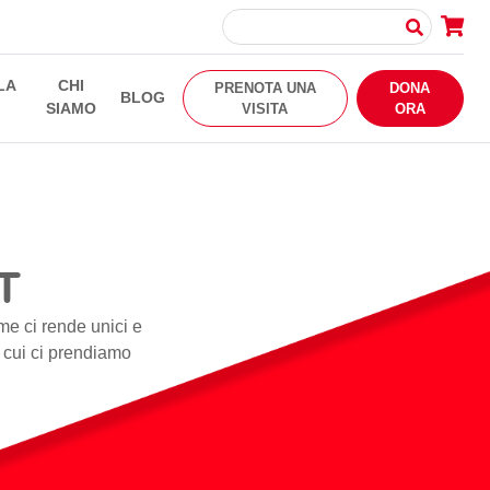
LA
CHI
PRENOTA UNA
DONA
BLOG
SIAMO
VISITA
ORA
T
me ci rende unici e
i cui ci prendiamo