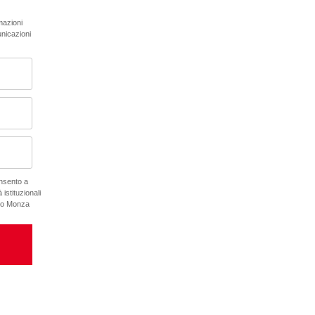
rmazioni
unicazioni
onsento a
 istituzionali
ano Monza