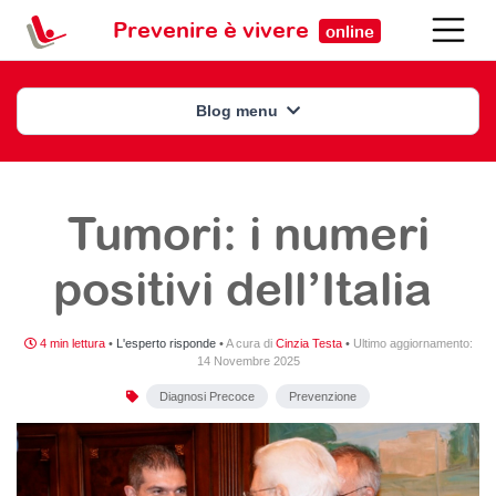
Prevenire è vivere
online
Blog menu
Tumori: i numeri
positivi dell’Italia
4 min lettura
•
L'esperto risponde
•
A cura di
Cinzia Testa
•
Ultimo aggiornamento:
14 Novembre 2025
Diagnosi Precoce
Prevenzione