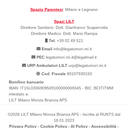
Spazio Parentesi
: Milano e Legnano
Spazi LILT
Direttore Sanitario: Dott. Gianfranco Scaperrotta
Direttore Medico: Dott. Mario Rampa
Tel.
+39 02 49.521
Email
info@legatumori.mi.it
PEC
legatumori.mi.it@legalmail.it
URP Ambulatori LILT
urp@legatumori.mi.it
Cod. Fiscale
80107930150
Bonifico bancario
IBAN: IT15L0306909509100000069345 - BIC: BCITITMM
intestato a:
LILT Milano Monza Brianza APS
©2026 LILT Milano Monza Brianza APS - Iscritta al RUNTS dal
18.01.2023
Privacy Policy
-
Cookie Policy
-
AI Policy
-
Accessibilità
-