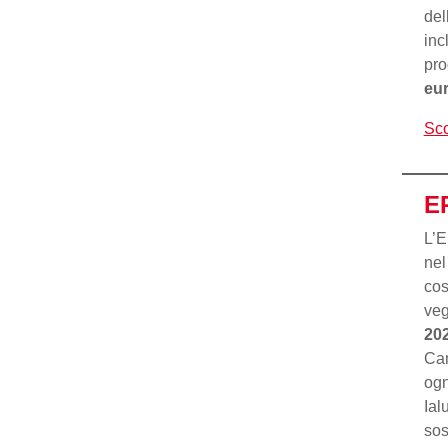
del
inc
pro
eu
Sco
E
L’E
nel
cos
veg
20
Ca
ogn
Ial
sos