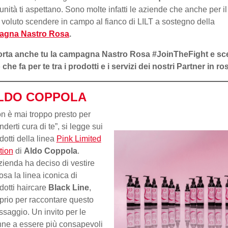
unità ti aspettano. Sono molte infatti le aziende che anche per i
voluto scendere in campo al fianco di LILT a sostegno della
gna Nastro Rosa
.
rta anche tu la campagna Nastro Rosa #JoinTheFight e sce
 che fa per te tra i prodotti e i servizi dei nostri Partner in ro
LDO COPPOLA
n è mai troppo presto per
nderti cura di te”, si legge sui
dotti della linea
Pink Limited
tion
di
Aldo Coppola
.
zienda ha deciso di vestire
rosa la linea iconica di
dotti haircare
Black Line
,
prio per raccontare questo
saggio. Un invito per le
ne a essere più consapevoli