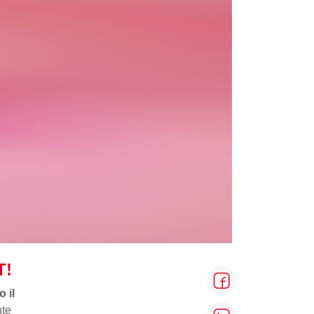
T!
o il
nte