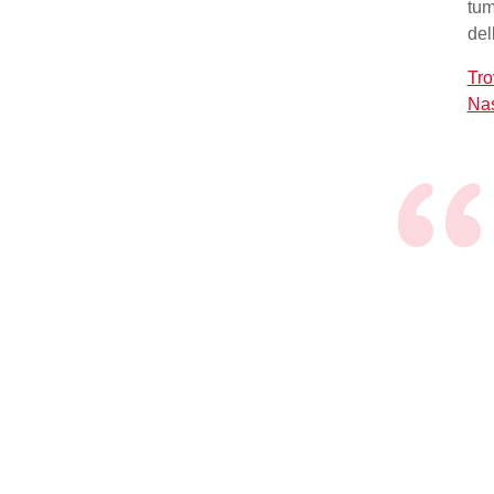
tum
del
Tro
Nas