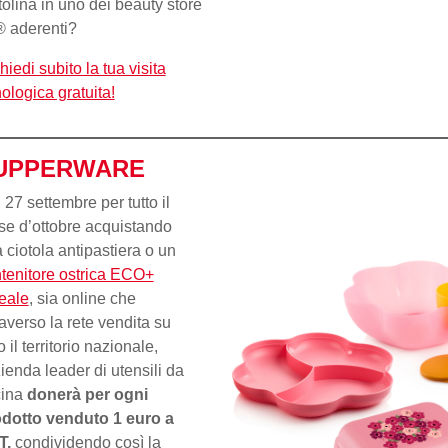
tolina in uno dei beauty store
 aderenti?
hiedi subito la tua visita
ologica gratuita!
UPPERWARE
 27 settembre per tutto il
e d’ottobre acquistando
 ciotola antipastiera o un
tenitore ostrica ECO+
reale
, sia online che
raverso la rete vendita su
o il territorio nazionale,
zienda leader di utensili da
cina
donerà per ogni
dotto venduto 1 euro a
T,
condividendo così la