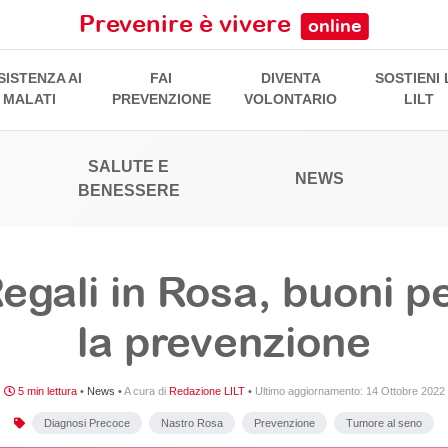
Prevenire è vivere
online
SISTENZA AI
FAI
DIVENTA
SOSTIENI 
MALATI
PREVENZIONE
VOLONTARIO
LILT
SALUTE E
NEWS
BENESSERE
egali in Rosa, buoni p
la prevenzione
5 min lettura
•
News
•
A cura di
Redazione LILT
•
Ultimo aggiornamento:
14 Ottobre 2022
Diagnosi Precoce
Nastro Rosa
Prevenzione
Tumore al seno