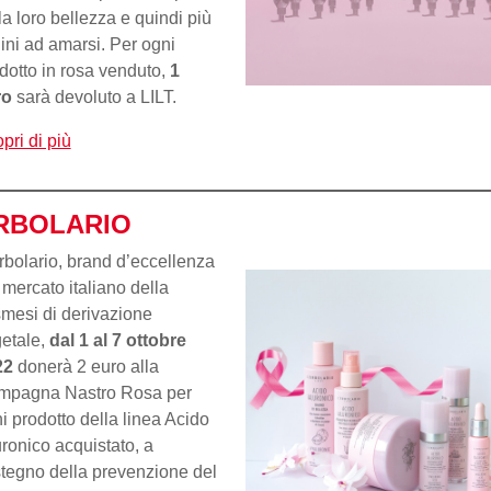
la loro bellezza e quindi più
lini ad amarsi. Per ogni
dotto in rosa venduto,
1
ro
sarà devoluto a LILT.
pri di più
RBOLARIO
rbolario, brand d’eccellenza
 mercato italiano della
mesi di derivazione
etale,
dal 1 al 7 ottobre
22
donerà 2 euro alla
mpagna Nastro Rosa per
i prodotto della linea Acido
uronico acquistato, a
tegno della prevenzione del