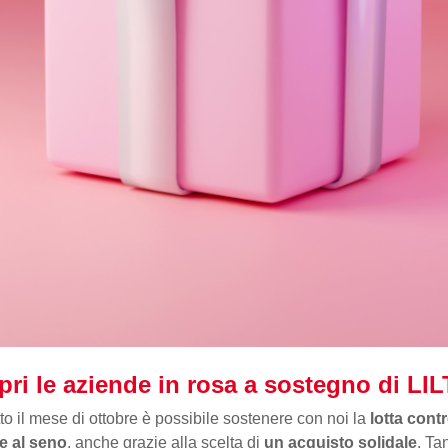
ri le aziende in rosa a sostegno di LIL
tto il mese di ottobre è possibile sostenere con noi la
lotta contr
e al seno
, anche grazie alla scelta di
un acquisto solidale
. Ta