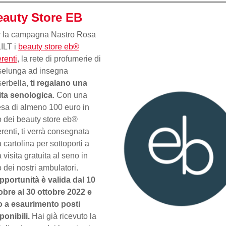
eauty Store EB
 la campagna Nastro Rosa
LILT i
beauty store eb®
renti
, la rete di profumerie di
elunga ad insegna
erbella,
ti regalano una
ita senologica
. Con una
sa di almeno 100 euro in
 dei beauty store eb®
renti, ti verrà consegnata
 cartolina per sottoporti a
 visita gratuita al seno in
 dei nostri ambulatori.
pportunità è valida dal 10
obre al 30 ottobre 2022 e
o a esaurimento posti
ponibili.
Hai già ricevuto la