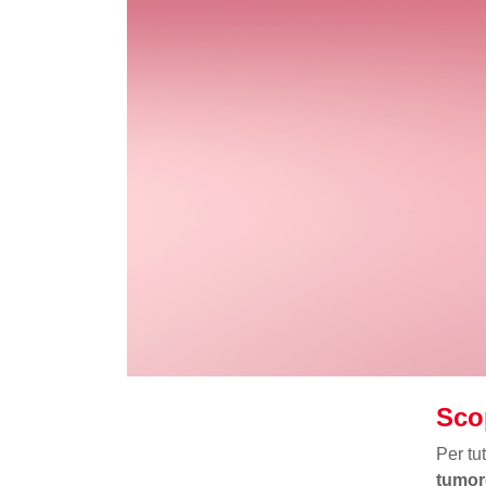
Scop
Per tu
tumor