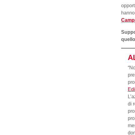
opport
hanno 
Campa
Suppo
quello
A
“No
pre
pro
Edi
L’a
di 
pro
pro
mes
don