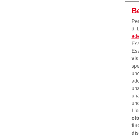
B
Per
di 
ade
Ess
Ess
vis
spe
uno
ade
una
una
uno
L’o
ott
fin
dis