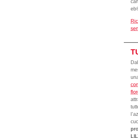
car
eb®
Ric
sen
T
Dal
mes
una
con
flo
att
tutt
l’a
cu
pro
LIL