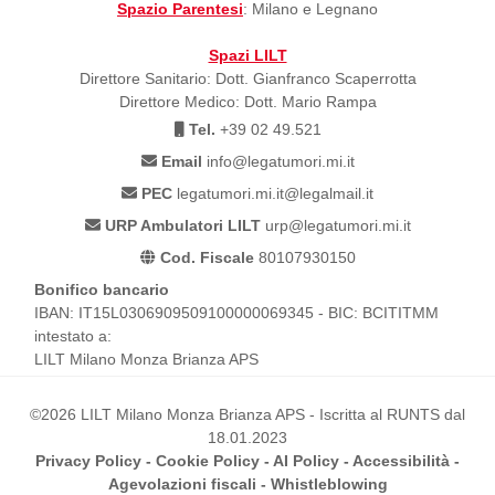
Spazio Parentesi
: Milano e Legnano
Spazi LILT
Direttore Sanitario: Dott. Gianfranco Scaperrotta
Direttore Medico: Dott. Mario Rampa
Tel.
+39 02 49.521
Email
info@legatumori.mi.it
PEC
legatumori.mi.it@legalmail.it
URP Ambulatori LILT
urp@legatumori.mi.it
Cod. Fiscale
80107930150
Bonifico bancario
IBAN: IT15L0306909509100000069345 - BIC: BCITITMM
intestato a:
LILT Milano Monza Brianza APS
©2026 LILT Milano Monza Brianza APS - Iscritta al RUNTS dal
18.01.2023
Privacy Policy
-
Cookie Policy
-
AI Policy
-
Accessibilità
-
Agevolazioni fiscali
-
Whistleblowing