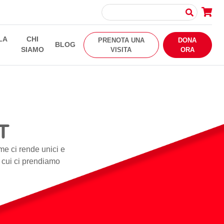
LA
CHI
PRENOTA UNA
DONA
BLOG
SIAMO
VISITA
ORA
T
me ci rende unici e
i cui ci prendiamo