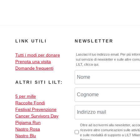
LINK UTILI
NEWSLETTER
Tutti i modi per donare
Lasciaci il tuo indirizzo email. Per più info
sul servizio di newsletter e sulle altre com
Prenota una visita
LILT,
clicca qui
.
Domande frequenti
ALTRI SITI LILT:
5 per mille
Raccolte Fondi
Festival Prevenzione
Cancer Survivors Day
Pigiama Run
Oltre ad iscrivermi alla newsletter, acc
Nastro Rosa
ricevere altre comunicazioni sulle attività
Nastro Blu
e sulle modalità di supporto a LILT Mil