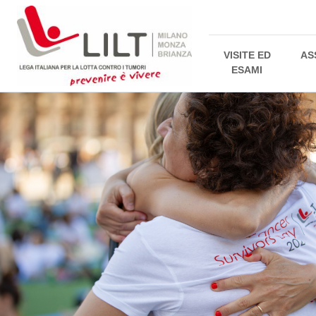
VISITE ED
AS
ESAMI