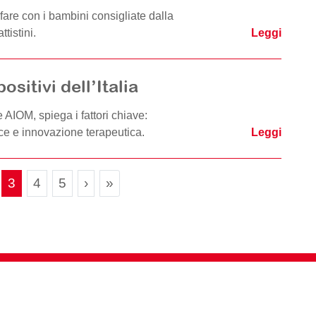
 fare con i bambini consigliate dalla
tistini.
Leggi
ositivi dell’Italia
AIOM, spiega i fattori chiave:
ce e innovazione terapeutica.
Leggi
Page navigation
ge
Current Page
Page
Page
3
4
5
›
»