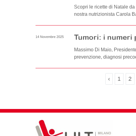
Scopri le ricette di Natale da
nostra nutrizionista Carola Bat
Tumori: i numeri p
14 Novembre 2025
Massimo Di Maio, Presidente 
prevenzione, diagnosi preco
Page
Pa
‹
1
2