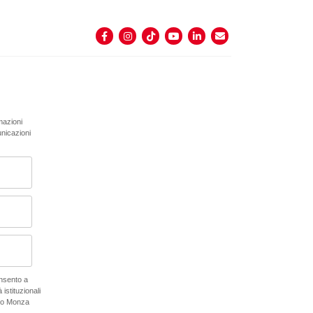
rmazioni
unicazioni
onsento a
 istituzionali
ano Monza