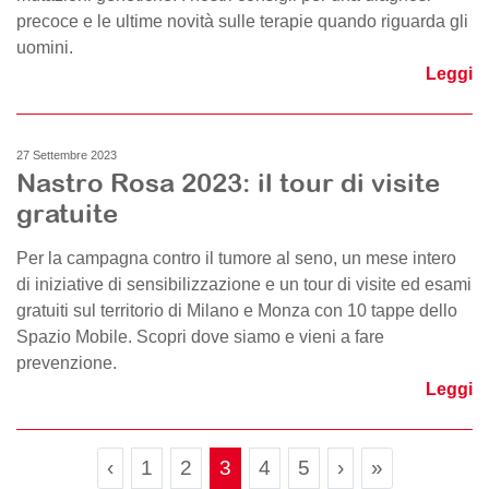
precoce e le ultime novità sulle terapie quando riguarda gli
uomini.
Leggi
27 Settembre 2023
Nastro Rosa 2023: il tour di visite
gratuite
Per la campagna contro il tumore al seno, un mese intero
di iniziative di sensibilizzazione e un tour di visite ed esami
gratuiti sul territorio di Milano e Monza con 10 tappe dello
Spazio Mobile. Scopri dove siamo e vieni a fare
prevenzione.
Leggi
Page navigation
Page
Page
Current Page
Page
Page
‹
1
2
3
4
5
›
»