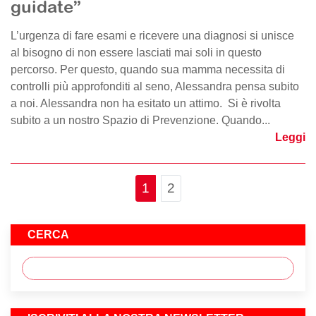
guidate”
L’urgenza di fare esami e ricevere una diagnosi si unisce
al bisogno di non essere lasciati mai soli in questo
percorso. Per questo, quando sua mamma necessita di
controlli più approfonditi al seno, Alessandra pensa subito
a noi. Alessandra non ha esitato un attimo. Si è rivolta
subito a un nostro Spazio di Prevenzione. Quando...
Leggi
Page navigation
Current Page
Page
1
2
CERCA