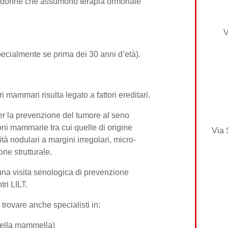
lle donne che assumono terapia ormonale
V
specialmente se prima dei 30 anni d’età).
i mammari risulta legato a fattori ereditari.
r la prevenzione del tumore al seno
oni mammarie tra cui quelle di origine
Via 
à nodulari a margini irregolari, micro-
one strutturale.
 una visita senologica di prevenzione
ri LILT.
 trovare anche specialisti in:
della mammella
)