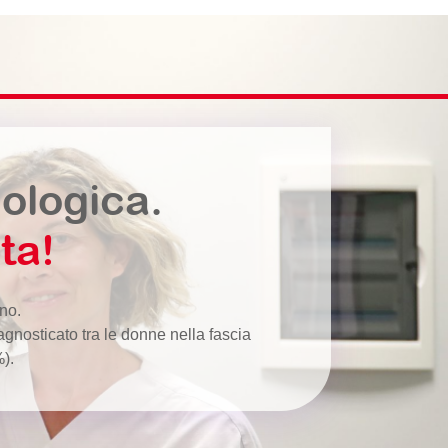
nologica.
ta!
eno.
gnosticato tra le donne nella fascia
).