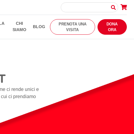
LA
CHI
PRENOTA UNA
DONA
BLOG
SIAMO
VISITA
ORA
T
me ci rende unici e
i cui ci prendiamo