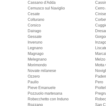
Cassano d'Adda
Cassin
Cernusco sul Naviglio
Cerro 
Cesate
Cinise
Colturano
Corbet
Corsico
Cuggi
Dairago
Dresa
Gessate
Gorgo
Inveruno
Inzag
Legnano
Liscat
Magnago
Marca
Melegnano
Melzo
Morimondo
Motta 
Novate milanese
Novigl
Ozzero
Pader
Paullo
Pero
Pieve Emanuele
Pioltel
Pozzuolo martesana
Pregn
Robecchetto con Induno
Robecc
Rozzano
San C