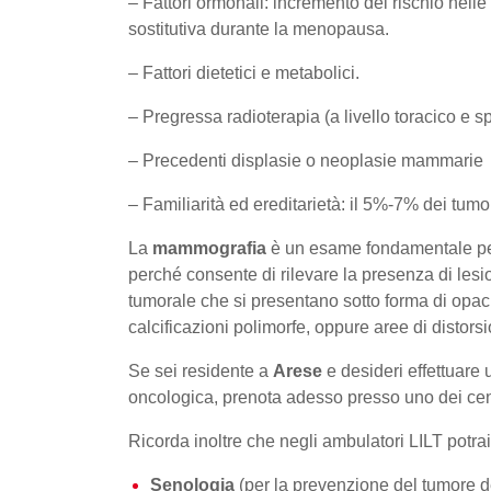
– Fattori ormonali: incremento del rischio ne
sostitutiva durante la menopausa.
– Fattori dietetici e metabolici.
– Pregressa radioterapia (a livello toracico e 
– Precedenti displasie o neoplasie mammarie
– Familiarità ed ereditarietà: il 5%-7% dei tumor
La
mammografia
è un esame fondamentale pe
perché consente di rilevare la presenza di lesi
tumorale che si presentano sotto forma di opacit
calcificazioni polimorfe, oppure aree di distorsi
Se sei residente a
Arese
e desideri effettuare
oncologica, prenota adesso presso uno dei cent
Ricorda inoltre che negli ambulatori LILT potrai
Senologia
(per la prevenzione del
tumore 