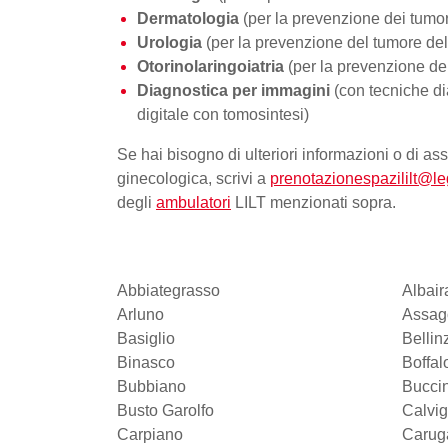
Dermatologia
(per la prevenzione dei tumor
Urologia
(per la prevenzione del tumore del
Otorinolaringoiatria
(per la prevenzione de
Diagnostica per immagini
(con tecniche 
digitale con tomosintesi)
Se hai bisogno di ulteriori informazioni o di as
ginecologica, scrivi a
prenotazionespazililt@le
degli
ambulatori
LILT menzionati sopra.
Abbiategrasso
Albair
Arluno
Assag
Basiglio
Belli
Binasco
Boffal
Bubbiano
Bucci
Busto Garolfo
Calvi
Carpiano
Carug