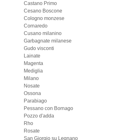
Castano Primo
Cesano Boscone
Cologno monzese
Cornaredo
Cusano milanino
Garbagnate milanese
Gudo visconti
Lainate
Magenta
Mediglia
Milano
Nosate
Ossona
Parabiago
Pessano con Bornago
Pozzo d'adda
Rho
Rosate
San Giorgio su Legnano