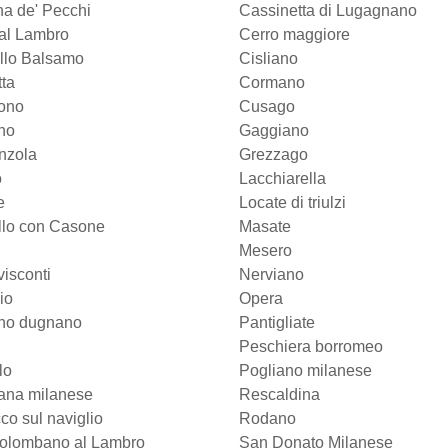
a de' Pecchi
Cassinetta di Lugagnano
al Lambro
Cerro maggiore
llo Balsamo
Cisliano
ta
Cormano
ono
Cusago
no
Gaggiano
nzola
Grezzago
o
Lacchiarella
e
Locate di triulzi
llo con Casone
Masate
Mesero
visconti
Nerviano
io
Opera
no dugnano
Pantigliate
Peschiera borromeo
lo
Pogliano milanese
ana milanese
Rescaldina
o sul naviglio
Rodano
olombano al Lambro
San Donato Milanese