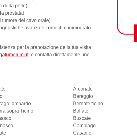
i della pelle)
la prostata)
l tumore del cavo orale)
diagnostiche avanzate come il mammografo
sistenza per la
prenotazione della tua visita
gatumori.mi.it
, o contatta direttamente uno
ate
Arconate
o
Bareggio
nzago lombardo
Bernate ticino
ora sopra Ticino
Bollate
nasco
Buscate
gnasco
Cambiago
ate
Casarile