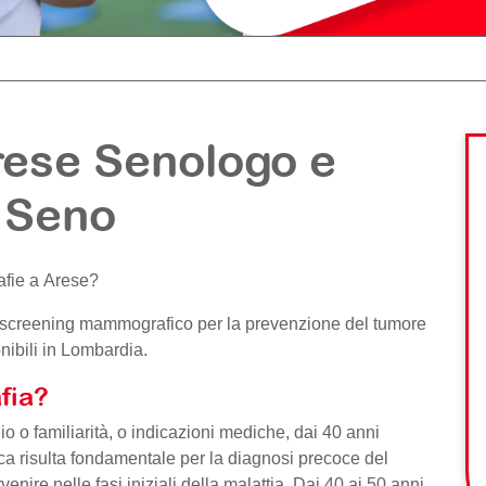
ese Senologo e
l Seno
afie a
Arese
?
a di screening mammografico per la prevenzione del tumore
nibili in Lombardia.
fia?
io o familiarità, o indicazioni mediche, dai 40 anni
a risulta fondamentale per la diagnosi precoce del
ire nelle fasi iniziali della malattia. Dai 40 ai 50 anni