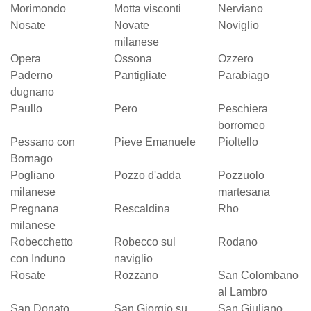
Morimondo
Motta visconti
Nerviano
Nosate
Novate
Noviglio
milanese
Opera
Ossona
Ozzero
Paderno
Pantigliate
Parabiago
dugnano
Paullo
Pero
Peschiera
borromeo
Pessano con
Pieve Emanuele
Pioltello
Bornago
Pogliano
Pozzo d'adda
Pozzuolo
milanese
martesana
Pregnana
Rescaldina
Rho
milanese
Robecchetto
Robecco sul
Rodano
con Induno
naviglio
Rosate
Rozzano
San Colombano
al Lambro
San Donato
San Giorgio su
San Giuliano