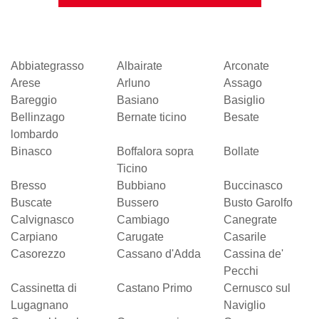
Abbiategrasso
Albairate
Arconate
Arese
Arluno
Assago
Bareggio
Basiano
Basiglio
Bellinzago
Bernate ticino
Besate
lombardo
Binasco
Boffalora sopra
Bollate
Ticino
Bresso
Bubbiano
Buccinasco
Buscate
Bussero
Busto Garolfo
Calvignasco
Cambiago
Canegrate
Carpiano
Carugate
Casarile
Casorezzo
Cassano d'Adda
Cassina de'
Pecchi
Cassinetta di
Castano Primo
Cernusco sul
Lugagnano
Naviglio