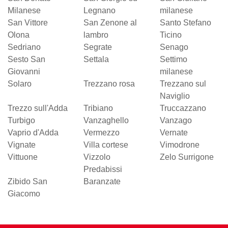
Milanese
Legnano
milanese
San Vittore
San Zenone al
Santo Stefano
Olona
lambro
Ticino
Sedriano
Segrate
Senago
Sesto San
Settala
Settimo
Giovanni
milanese
Solaro
Trezzano rosa
Trezzano sul
Naviglio
Trezzo sull'Adda
Tribiano
Truccazzano
Turbigo
Vanzaghello
Vanzago
Vaprio d'Adda
Vermezzo
Vernate
Vignate
Villa cortese
Vimodrone
Vittuone
Vizzolo
Zelo Surrigone
Predabissi
Zibido San
Baranzate
Giacomo