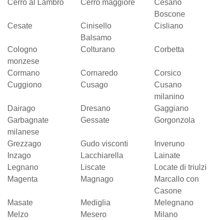
Cerro al Lambro
Cerro maggiore
Cesano
Boscone
Cesate
Cinisello
Cisliano
Balsamo
Cologno
Colturano
Corbetta
monzese
Cormano
Cornaredo
Corsico
Cuggiono
Cusago
Cusano
milanino
Dairago
Dresano
Gaggiano
Garbagnate
Gessate
Gorgonzola
milanese
Grezzago
Gudo visconti
Inveruno
Inzago
Lacchiarella
Lainate
Legnano
Liscate
Locate di triulzi
Magenta
Magnago
Marcallo con
Casone
Masate
Mediglia
Melegnano
Melzo
Mesero
Milano