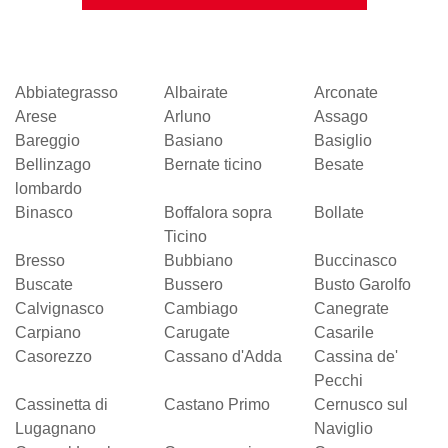
Abbiategrasso
Albairate
Arconate
Arese
Arluno
Assago
Bareggio
Basiano
Basiglio
Bellinzago
Bernate ticino
Besate
lombardo
Binasco
Boffalora sopra
Bollate
Ticino
Bresso
Bubbiano
Buccinasco
Buscate
Bussero
Busto Garolfo
Calvignasco
Cambiago
Canegrate
Carpiano
Carugate
Casarile
Casorezzo
Cassano d'Adda
Cassina de'
Pecchi
Cassinetta di
Castano Primo
Cernusco sul
Lugagnano
Naviglio