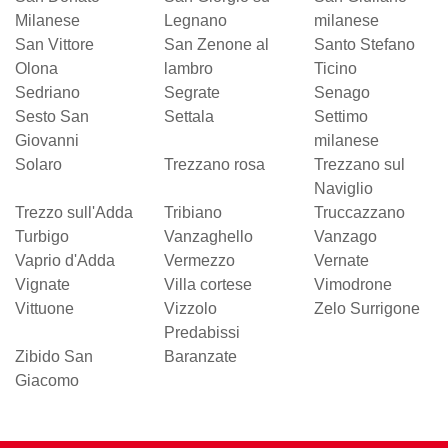
Milanese
Legnano
milanese
San Vittore
San Zenone al
Santo Stefano
Olona
lambro
Ticino
Sedriano
Segrate
Senago
Sesto San
Settala
Settimo
Giovanni
milanese
Solaro
Trezzano rosa
Trezzano sul
Naviglio
Trezzo sull'Adda
Tribiano
Truccazzano
Turbigo
Vanzaghello
Vanzago
Vaprio d'Adda
Vermezzo
Vernate
Vignate
Villa cortese
Vimodrone
Vittuone
Vizzolo
Zelo Surrigone
Predabissi
Zibido San
Baranzate
Giacomo