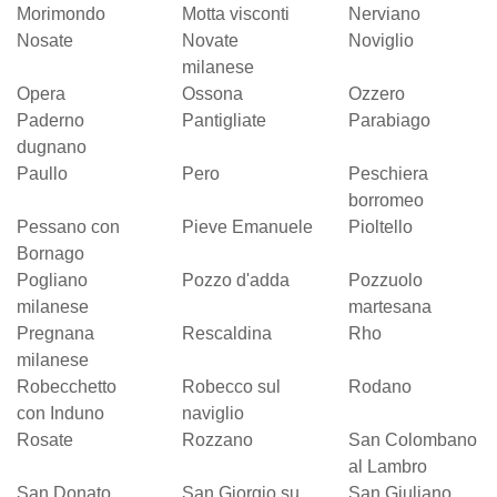
Morimondo
Motta visconti
Nerviano
Nosate
Novate
Noviglio
milanese
Opera
Ossona
Ozzero
Paderno
Pantigliate
Parabiago
dugnano
Paullo
Pero
Peschiera
borromeo
Pessano con
Pieve Emanuele
Pioltello
Bornago
Pogliano
Pozzo d'adda
Pozzuolo
milanese
martesana
Pregnana
Rescaldina
Rho
milanese
Robecchetto
Robecco sul
Rodano
con Induno
naviglio
Rosate
Rozzano
San Colombano
al Lambro
San Donato
San Giorgio su
San Giuliano