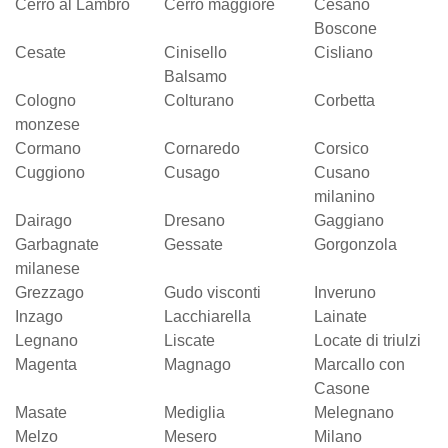
Cerro al Lambro
Cerro maggiore
Cesano
Boscone
Cesate
Cinisello
Cisliano
Balsamo
Cologno
Colturano
Corbetta
monzese
Cormano
Cornaredo
Corsico
Cuggiono
Cusago
Cusano
milanino
Dairago
Dresano
Gaggiano
Garbagnate
Gessate
Gorgonzola
milanese
Grezzago
Gudo visconti
Inveruno
Inzago
Lacchiarella
Lainate
Legnano
Liscate
Locate di triulzi
Magenta
Magnago
Marcallo con
Casone
Masate
Mediglia
Melegnano
Melzo
Mesero
Milano