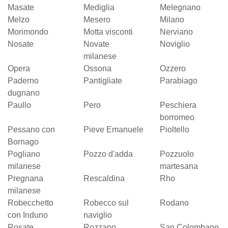
Masate
Mediglia
Melegnano
Melzo
Mesero
Milano
Morimondo
Motta visconti
Nerviano
Nosate
Novate
Noviglio
milanese
Opera
Ossona
Ozzero
Paderno
Pantigliate
Parabiago
dugnano
Paullo
Pero
Peschiera
borromeo
Pessano con
Pieve Emanuele
Pioltello
Bornago
Pogliano
Pozzo d'adda
Pozzuolo
milanese
martesana
Pregnana
Rescaldina
Rho
milanese
Robecchetto
Robecco sul
Rodano
con Induno
naviglio
Rosate
Rozzano
San Colombano