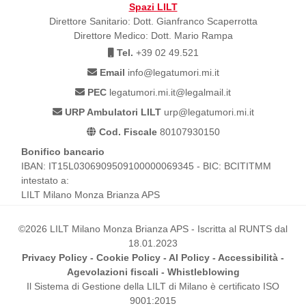
Spazi LILT
Direttore Sanitario: Dott. Gianfranco Scaperrotta
Direttore Medico: Dott. Mario Rampa
Tel.
+39 02 49.521
Email
info@legatumori.mi.it
PEC
legatumori.mi.it@legalmail.it
URP Ambulatori LILT
urp@legatumori.mi.it
Cod. Fiscale
80107930150
Bonifico bancario
IBAN: IT15L0306909509100000069345 - BIC: BCITITMM
intestato a:
LILT Milano Monza Brianza APS
©2026 LILT Milano Monza Brianza APS - Iscritta al RUNTS dal
18.01.2023
Privacy Policy
-
Cookie Policy
-
AI Policy
-
Accessibilità
-
Agevolazioni fiscali
-
Whistleblowing
Il Sistema di Gestione della LILT di Milano è certificato ISO
9001:2015