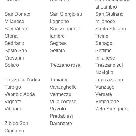
al Lambro
San Donato
San Giorgio su
San Giuliano
Milanese
Legnano
milanese
San Vittore
San Zenone al
Santo Stefano
Olona
lambro
Ticino
Sedriano
Segrate
Senago
Sesto San
Settala
Settimo
Giovanni
milanese
Solaro
Trezzano rosa
Trezzano sul
Naviglio
Trezzo sull'Adda
Tribiano
Truccazzano
Turbigo
Vanzaghello
Vanzago
Vaprio d'Adda
Vermezzo
Vernate
Vignate
Villa cortese
Vimodrone
Vittuone
Vizzolo
Zelo Surrigone
Predabissi
Zibido San
Baranzate
Giacomo