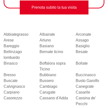
Prenota subito la tua visita
Abbiategrasso
Albairate
Arconate
Arese
Arluno
Assago
Bareggio
Basiano
Basiglio
Bellinzago
Bernate ticino
Besate
lombardo
Binasco
Boffalora sopra
Bollate
Ticino
Bresso
Bubbiano
Buccinasco
Buscate
Bussero
Busto Garolfo
Calvignasco
Cambiago
Canegrate
Carpiano
Carugate
Casarile
Casorezzo
Cassano d'Adda
Cassina de'
Pecchi