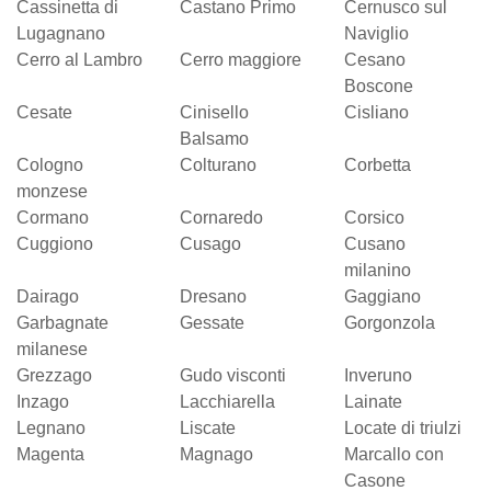
Cassinetta di
Castano Primo
Cernusco sul
Lugagnano
Naviglio
Cerro al Lambro
Cerro maggiore
Cesano
Boscone
Cesate
Cinisello
Cisliano
Balsamo
Cologno
Colturano
Corbetta
monzese
Cormano
Cornaredo
Corsico
Cuggiono
Cusago
Cusano
milanino
Dairago
Dresano
Gaggiano
Garbagnate
Gessate
Gorgonzola
milanese
Grezzago
Gudo visconti
Inveruno
Inzago
Lacchiarella
Lainate
Legnano
Liscate
Locate di triulzi
Magenta
Magnago
Marcallo con
Casone