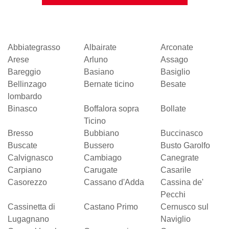
Abbiategrasso
Albairate
Arconate
Arese
Arluno
Assago
Bareggio
Basiano
Basiglio
Bellinzago
Bernate ticino
Besate
lombardo
Binasco
Boffalora sopra
Bollate
Ticino
Bresso
Bubbiano
Buccinasco
Buscate
Bussero
Busto Garolfo
Calvignasco
Cambiago
Canegrate
Carpiano
Carugate
Casarile
Casorezzo
Cassano d'Adda
Cassina de'
Pecchi
Cassinetta di
Castano Primo
Cernusco sul
Lugagnano
Naviglio