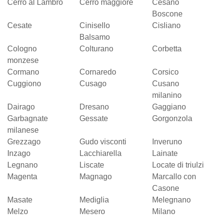
Cerro al Lambro
Cerro maggiore
Cesano
Boscone
Cesate
Cinisello
Cisliano
Balsamo
Cologno
Colturano
Corbetta
monzese
Cormano
Cornaredo
Corsico
Cuggiono
Cusago
Cusano
milanino
Dairago
Dresano
Gaggiano
Garbagnate
Gessate
Gorgonzola
milanese
Grezzago
Gudo visconti
Inveruno
Inzago
Lacchiarella
Lainate
Legnano
Liscate
Locate di triulzi
Magenta
Magnago
Marcallo con
Casone
Masate
Mediglia
Melegnano
Melzo
Mesero
Milano