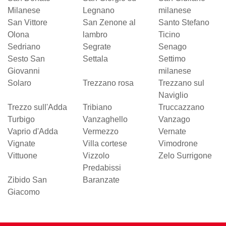
Milanese
Legnano
milanese
San Vittore
San Zenone al
Santo Stefano
Olona
lambro
Ticino
Sedriano
Segrate
Senago
Sesto San
Settala
Settimo
Giovanni
milanese
Solaro
Trezzano rosa
Trezzano sul
Naviglio
Trezzo sull'Adda
Tribiano
Truccazzano
Turbigo
Vanzaghello
Vanzago
Vaprio d'Adda
Vermezzo
Vernate
Vignate
Villa cortese
Vimodrone
Vittuone
Vizzolo
Zelo Surrigone
Predabissi
Zibido San
Baranzate
Giacomo