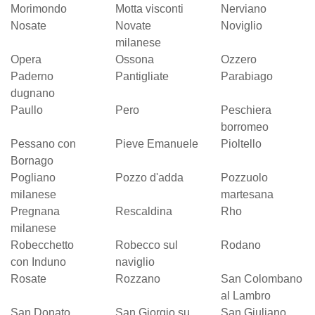
Morimondo
Motta visconti
Nerviano
Nosate
Novate
Noviglio
milanese
Opera
Ossona
Ozzero
Paderno
Pantigliate
Parabiago
dugnano
Paullo
Pero
Peschiera
borromeo
Pessano con
Pieve Emanuele
Pioltello
Bornago
Pogliano
Pozzo d'adda
Pozzuolo
milanese
martesana
Pregnana
Rescaldina
Rho
milanese
Robecchetto
Robecco sul
Rodano
con Induno
naviglio
Rosate
Rozzano
San Colombano
al Lambro
San Donato
San Giorgio su
San Giuliano