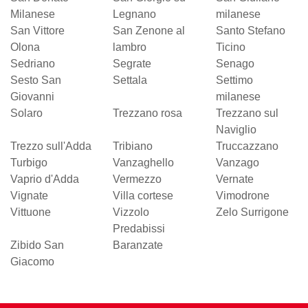
Milanese
Legnano
milanese
San Vittore
San Zenone al
Santo Stefano
Olona
lambro
Ticino
Sedriano
Segrate
Senago
Sesto San
Settala
Settimo
Giovanni
milanese
Solaro
Trezzano rosa
Trezzano sul
Naviglio
Trezzo sull'Adda
Tribiano
Truccazzano
Turbigo
Vanzaghello
Vanzago
Vaprio d'Adda
Vermezzo
Vernate
Vignate
Villa cortese
Vimodrone
Vittuone
Vizzolo
Zelo Surrigone
Predabissi
Zibido San
Baranzate
Giacomo