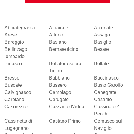
Abbiategrasso
Albairate
Arconate
Arese
Arluno
Assago
Bareggio
Basiano
Basiglio
Bellinzago
Bernate ticino
Besate
lombardo
Binasco
Boffalora sopra
Bollate
Ticino
Bresso
Bubbiano
Buccinasco
Buscate
Bussero
Busto Garolfo
Calvignasco
Cambiago
Canegrate
Carpiano
Carugate
Casarile
Casorezzo
Cassano d'Adda
Cassina de'
Pecchi
Cassinetta di
Castano Primo
Cernusco sul
Lugagnano
Naviglio