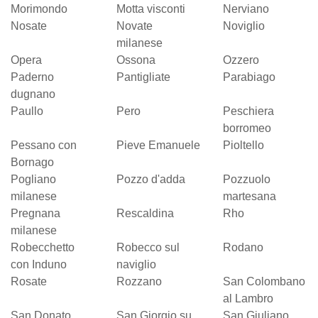
Morimondo
Motta visconti
Nerviano
Nosate
Novate
Noviglio
milanese
Opera
Ossona
Ozzero
Paderno
Pantigliate
Parabiago
dugnano
Paullo
Pero
Peschiera
borromeo
Pessano con
Pieve Emanuele
Pioltello
Bornago
Pogliano
Pozzo d'adda
Pozzuolo
milanese
martesana
Pregnana
Rescaldina
Rho
milanese
Robecchetto
Robecco sul
Rodano
con Induno
naviglio
Rosate
Rozzano
San Colombano
al Lambro
San Donato
San Giorgio su
San Giuliano