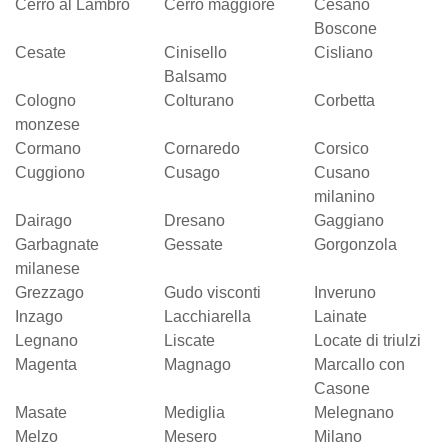
Cerro al Lambro
Cerro maggiore
Cesano
Boscone
Cesate
Cinisello
Cisliano
Balsamo
Cologno
Colturano
Corbetta
monzese
Cormano
Cornaredo
Corsico
Cuggiono
Cusago
Cusano
milanino
Dairago
Dresano
Gaggiano
Garbagnate
Gessate
Gorgonzola
milanese
Grezzago
Gudo visconti
Inveruno
Inzago
Lacchiarella
Lainate
Legnano
Liscate
Locate di triulzi
Magenta
Magnago
Marcallo con
Casone
Masate
Mediglia
Melegnano
Melzo
Mesero
Milano