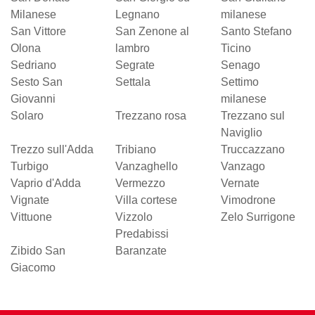
Milanese
Legnano
milanese
San Vittore
San Zenone al
Santo Stefano
Olona
lambro
Ticino
Sedriano
Segrate
Senago
Sesto San
Settala
Settimo
Giovanni
milanese
Solaro
Trezzano rosa
Trezzano sul
Naviglio
Trezzo sull'Adda
Tribiano
Truccazzano
Turbigo
Vanzaghello
Vanzago
Vaprio d'Adda
Vermezzo
Vernate
Vignate
Villa cortese
Vimodrone
Vittuone
Vizzolo
Zelo Surrigone
Predabissi
Zibido San
Baranzate
Giacomo