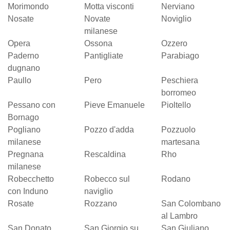
Morimondo
Motta visconti
Nerviano
Nosate
Novate
Noviglio
milanese
Opera
Ossona
Ozzero
Paderno
Pantigliate
Parabiago
dugnano
Paullo
Pero
Peschiera
borromeo
Pessano con
Pieve Emanuele
Pioltello
Bornago
Pogliano
Pozzo d'adda
Pozzuolo
milanese
martesana
Pregnana
Rescaldina
Rho
milanese
Robecchetto
Robecco sul
Rodano
con Induno
naviglio
Rosate
Rozzano
San Colombano
al Lambro
San Donato
San Giorgio su
San Giuliano