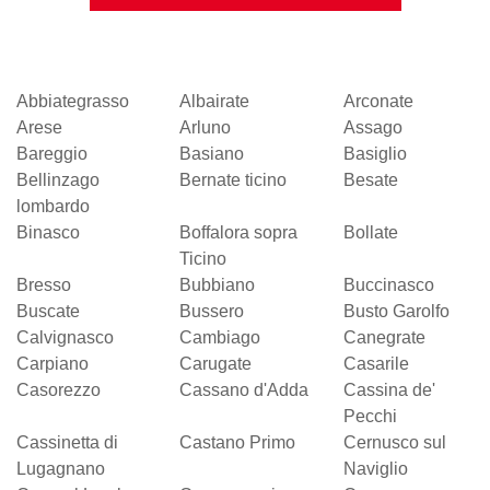
Abbiategrasso
Albairate
Arconate
Arese
Arluno
Assago
Bareggio
Basiano
Basiglio
Bellinzago
Bernate ticino
Besate
lombardo
Binasco
Boffalora sopra
Bollate
Ticino
Bresso
Bubbiano
Buccinasco
Buscate
Bussero
Busto Garolfo
Calvignasco
Cambiago
Canegrate
Carpiano
Carugate
Casarile
Casorezzo
Cassano d'Adda
Cassina de'
Pecchi
Cassinetta di
Castano Primo
Cernusco sul
Lugagnano
Naviglio