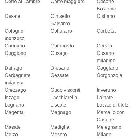
Cerro al Lambro
Cerro maggiore
Cesano
Boscone
Cesate
Cinisello
Cisliano
Balsamo
Cologno
Colturano
Corbetta
monzese
Cormano
Cornaredo
Corsico
Cuggiono
Cusago
Cusano
milanino
Dairago
Dresano
Gaggiano
Garbagnate
Gessate
Gorgonzola
milanese
Grezzago
Gudo visconti
Inveruno
Inzago
Lacchiarella
Lainate
Legnano
Liscate
Locate di triulzi
Magenta
Magnago
Marcallo con
Casone
Masate
Mediglia
Melegnano
Melzo
Mesero
Milano