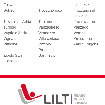
Giovanni
milanese
Solaro
Trezzano rosa
Trezzano sul
Naviglio
Trezzo sull'Adda
Tribiano
Truccazzano
Turbigo
Vanzaghello
Vanzago
Vaprio d'Adda
Vermezzo
Vernate
Vignate
Villa cortese
Vimodrone
Vittuone
Vizzolo
Zelo Surrigone
Predabissi
Zibido San
Baranzate
Giacomo