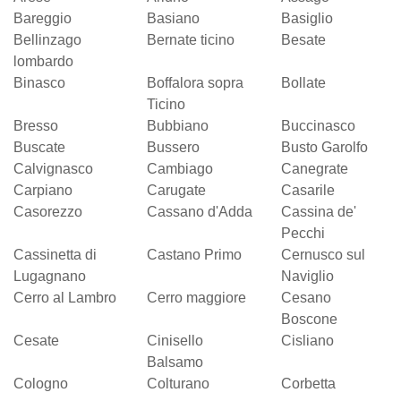
Bareggio
Basiano
Basiglio
Bellinzago
Bernate ticino
Besate
lombardo
Binasco
Boffalora sopra
Bollate
Ticino
Bresso
Bubbiano
Buccinasco
Buscate
Bussero
Busto Garolfo
Calvignasco
Cambiago
Canegrate
Carpiano
Carugate
Casarile
Casorezzo
Cassano d'Adda
Cassina de'
Pecchi
Cassinetta di
Castano Primo
Cernusco sul
Lugagnano
Naviglio
Cerro al Lambro
Cerro maggiore
Cesano
Boscone
Cesate
Cinisello
Cisliano
Balsamo
Cologno
Colturano
Corbetta