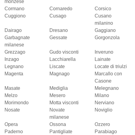
monzese
Cormano
Cornaredo
Corsico
Cuggiono
Cusago
Cusano
milanino
Dairago
Dresano
Gaggiano
Garbagnate
Gessate
Gorgonzola
milanese
Grezzago
Gudo visconti
Inveruno
Inzago
Lacchiarella
Lainate
Legnano
Liscate
Locate di triulzi
Magenta
Magnago
Marcallo con
Casone
Masate
Mediglia
Melegnano
Melzo
Mesero
Milano
Morimondo
Motta visconti
Nerviano
Nosate
Novate
Noviglio
milanese
Opera
Ossona
Ozzero
Paderno
Pantigliate
Parabiago