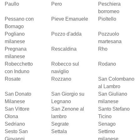
Paullo
Pero
Peschiera
borromeo
Pessano con
Pieve Emanuele
Pioltello
Bornago
Pogliano
Pozzo d'adda
Pozzuolo
milanese
martesana
Pregnana
Rescaldina
Rho
milanese
Robecchetto
Robecco sul
Rodano
con Induno
naviglio
Rosate
Rozzano
San Colombano
al Lambro
San Donato
San Giorgio su
San Giuliano
Milanese
Legnano
milanese
San Vittore
San Zenone al
Santo Stefano
Olona
lambro
Ticino
Sedriano
Segrate
Senago
Sesto San
Settala
Settimo
Giovanni
milanese