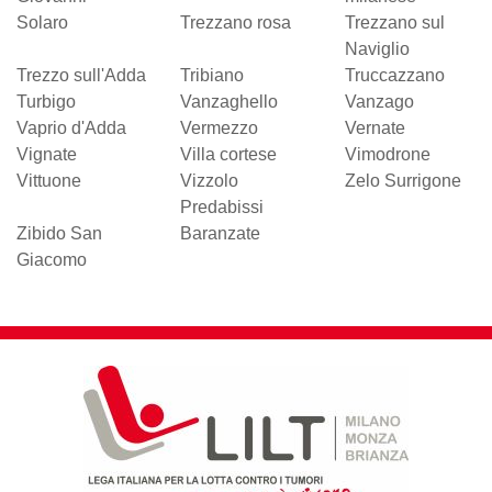
Solaro
Trezzano rosa
Trezzano sul
Naviglio
Trezzo sull'Adda
Tribiano
Truccazzano
Turbigo
Vanzaghello
Vanzago
Vaprio d'Adda
Vermezzo
Vernate
Vignate
Villa cortese
Vimodrone
Vittuone
Vizzolo
Zelo Surrigone
Predabissi
Zibido San
Baranzate
Giacomo