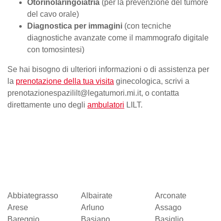
Otorinolaringoiatria
(per la prevenzione del tumore
del cavo orale)
Diagnostica per immagini
(con tecniche
diagnostiche avanzate come il mammografo digitale
con tomosintesi)
Se hai bisogno di ulteriori informazioni o di assistenza per
la
prenotazione della tua visita
ginecologica, scrivi a
prenotazionespazililt@legatumori.mi.it, o contatta
direttamente uno degli
ambulatori
LILT.
Abbiategrasso
Albairate
Arconate
Arese
Arluno
Assago
Bareggio
Basiano
Basiglio