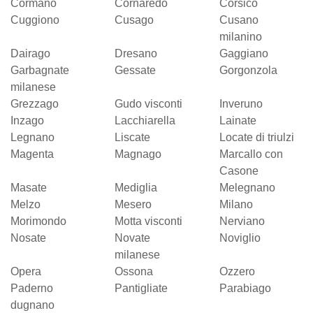
Cormano
Cornaredo
Corsico
Cuggiono
Cusago
Cusano
milanino
Dairago
Dresano
Gaggiano
Garbagnate
Gessate
Gorgonzola
milanese
Grezzago
Gudo visconti
Inveruno
Inzago
Lacchiarella
Lainate
Legnano
Liscate
Locate di triulzi
Magenta
Magnago
Marcallo con
Casone
Masate
Mediglia
Melegnano
Melzo
Mesero
Milano
Morimondo
Motta visconti
Nerviano
Nosate
Novate
Noviglio
milanese
Opera
Ossona
Ozzero
Paderno
Pantigliate
Parabiago
dugnano