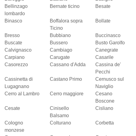
Bellinzago
Bernate ticino
Besate
lombardo
Binasco
Boffalora sopra
Bollate
Ticino
Bresso
Bubbiano
Buccinasco
Buscate
Bussero
Busto Garolfo
Calvignasco
Cambiago
Canegrate
Carpiano
Carugate
Casarile
Casorezzo
Cassano d'Adda
Cassina de'
Pecchi
Cassinetta di
Castano Primo
Cernusco sul
Lugagnano
Naviglio
Cerro al Lambro
Cerro maggiore
Cesano
Boscone
Cesate
Cinisello
Cisliano
Balsamo
Cologno
Colturano
Corbetta
monzese