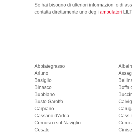
Se hai bisogno di ulteriori informazioni o di as
contatta direttamente uno degli
ambulatori
LILT
Abbiategrasso
Albair
Arluno
Assag
Basiglio
Belli
Binasco
Boffal
Bubbiano
Bucci
Busto Garolfo
Calvi
Carpiano
Carug
Cassano d'Adda
Cassin
Cernusco sul Naviglio
Cerro 
Cesate
Cinise