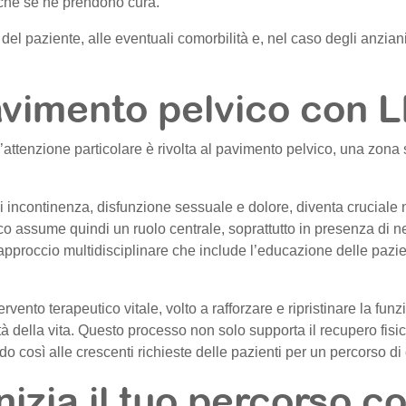
 che se ne prendono cura.
el paziente, alle eventuali comorbilità e, nel caso degli anziani, a
avimento pelvico con L
un’attenzione particolare è rivolta al pavimento pelvico, una zo
li incontinenza, disfunzione sessuale e dolore, diventa cruciale 
o assume quindi un ruolo centrale, soprattutto in presenza di n
pproccio multidisciplinare che include l’educazione delle pazien
rvento terapeutico vitale, volto a rafforzare e ripristinare la fun
tà della vita. Questo processo non solo supporta il recupero fisi
 così alle crescenti richieste delle pazienti per un percorso di 
nizia il tuo percorso c