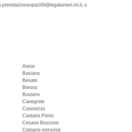
a prenotazionespazililt@legatumori.mi.it, o
Arese
Basiano
Besate
Bresso
Bussero
Canegrate
Casorezzo
Castano Primo
Cesano Boscone
Cologno monzese