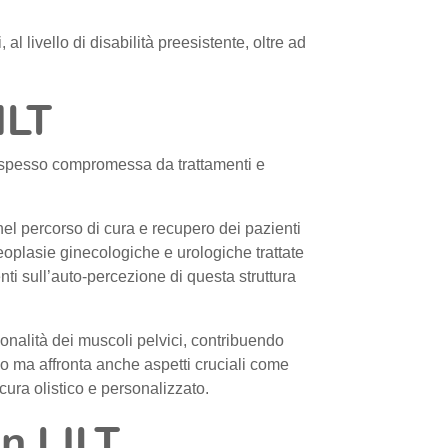
l livello di disabilità preesistente, oltre ad
ILT
na spesso compromessa da trattamenti e
nel percorso di cura e recupero dei pazienti
eoplasie ginecologiche e urologiche trattate
ti sull’auto-percezione di questa struttura
zionalità dei muscoli pelvici, contribuendo
co ma affronta anche aspetti cruciali come
cura olistico e personalizzato.
on LILT