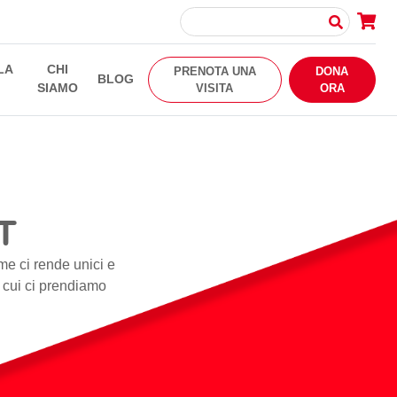
LA
CHI
PRENOTA UNA
DONA
BLOG
SIAMO
VISITA
ORA
T
me ci rende unici e
i cui ci prendiamo