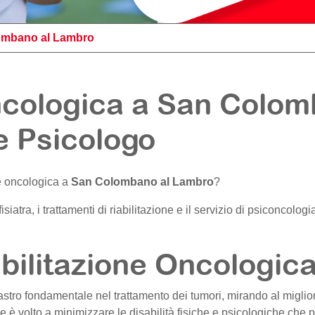
ombano al Lambro
oncologica a San Colo
 e Psicologo
ne oncologica a
San Colombano al Lambro
?
l fisiatra, i trattamenti di riabilitazione e il servizio di psiconcol
bilitazione Oncologic
astro fondamentale nel trattamento dei tumori, mirando al miglio
e è volto a minimizzare le disabilità fisiche e psicologiche che