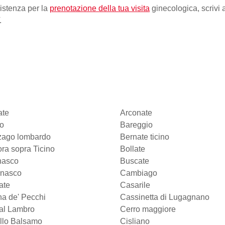
sistenza per la
prenotazione della tua visita
ginecologica, scrivi 
.
ate
Arconate
o
Bareggio
nzago lombardo
Bernate ticino
ora sopra Ticino
Bollate
nasco
Buscate
gnasco
Cambiago
ate
Casarile
a de' Pecchi
Cassinetta di Lugagnano
al Lambro
Cerro maggiore
llo Balsamo
Cisliano