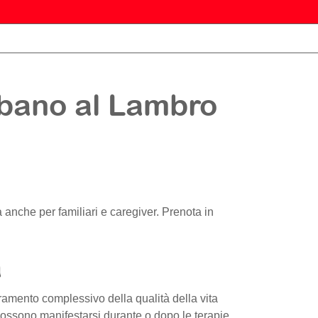
mbano al Lambro
ogia anche per familiari e caregiver. Prenota in
a
ramento complessivo della qualità della vita
 possono manifestarsi durante o dopo le terapie.