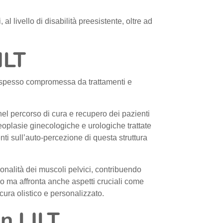
l livello di disabilità preesistente, oltre ad
ILT
na spesso compromessa da trattamenti e
nel percorso di cura e recupero dei pazienti
eoplasie ginecologiche e urologiche trattate
ti sull’auto-percezione di questa struttura
zionalità dei muscoli pelvici, contribuendo
co ma affronta anche aspetti cruciali come
cura olistico e personalizzato.
on LILT