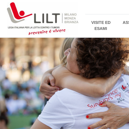
VISITE ED
AS
ESAMI