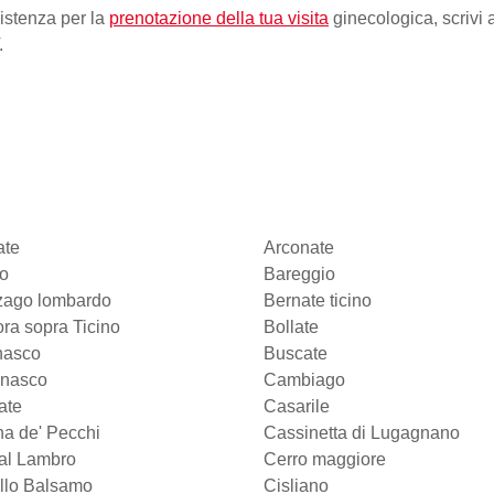
sistenza per la
prenotazione della tua visita
ginecologica, scrivi 
.
ate
Arconate
o
Bareggio
nzago lombardo
Bernate ticino
ora sopra Ticino
Bollate
nasco
Buscate
gnasco
Cambiago
ate
Casarile
a de' Pecchi
Cassinetta di Lugagnano
al Lambro
Cerro maggiore
llo Balsamo
Cisliano