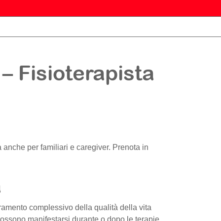
– Fisioterapista
ogia anche per familiari e caregiver. Prenota in
a
ramento complessivo della qualità della vita
 possono manifestarsi durante o dopo le terapie.