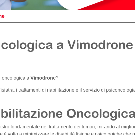
ne
ncologica a Vimodrone 
ne oncologica a
Vimodrone
?
l fisiatra, i trattamenti di riabilitazione e il servizio di psiconcol
bilitazione Oncologic
astro fondamentale nel trattamento dei tumori, mirando al miglio
e è volto a minimizzare le disabilità fisiche e psicologiche che