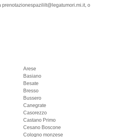
a prenotazionespazililt@legatumori.mi.it, o
Arese
Basiano
Besate
Bresso
Bussero
Canegrate
Casorezzo
Castano Primo
Cesano Boscone
Cologno monzese