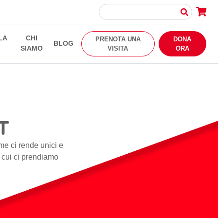
LA
CHI
PRENOTA UNA
DONA
BLOG
SIAMO
VISITA
ORA
T
me ci rende unici e
i cui ci prendiamo