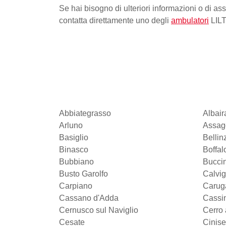
Se hai bisogno di ulteriori informazioni o di as
contatta direttamente uno degli
ambulatori
LILT
Abbiategrasso
Albair
Arluno
Assag
Basiglio
Belli
Binasco
Boffal
Bubbiano
Bucci
Busto Garolfo
Calvi
Carpiano
Carug
Cassano d'Adda
Cassin
Cernusco sul Naviglio
Cerro 
Cesate
Cinise