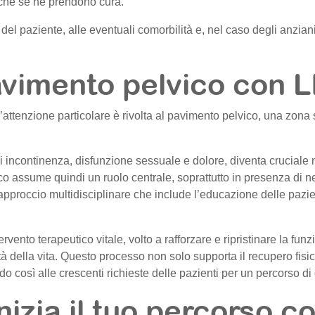
 che se ne prendono cura.
el paziente, alle eventuali comorbilità e, nel caso degli anziani, a
avimento pelvico con L
un’attenzione particolare è rivolta al pavimento pelvico, una zo
li incontinenza, disfunzione sessuale e dolore, diventa cruciale 
o assume quindi un ruolo centrale, soprattutto in presenza di n
pproccio multidisciplinare che include l’educazione delle pazien
rvento terapeutico vitale, volto a rafforzare e ripristinare la fun
tà della vita. Questo processo non solo supporta il recupero fisi
 così alle crescenti richieste delle pazienti per un percorso di 
nizia il tuo percorso c