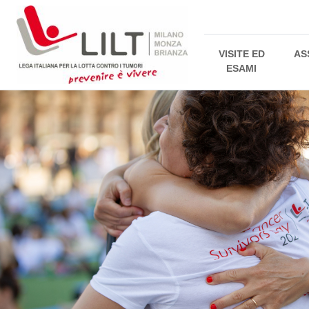
VISITE ED
AS
ESAMI