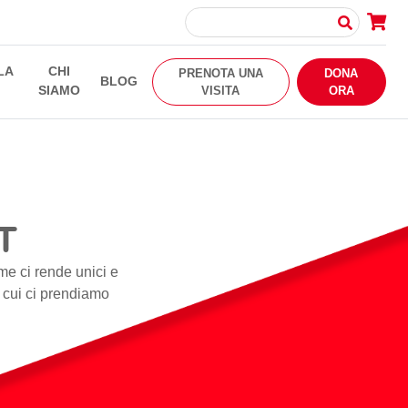
LA
CHI
PRENOTA UNA
DONA
BLOG
SIAMO
VISITA
ORA
T
me ci rende unici e
i cui ci prendiamo