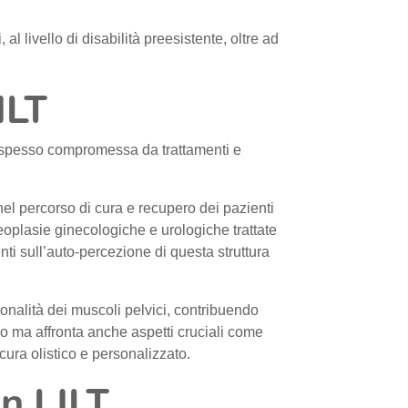
l livello di disabilità preesistente, oltre ad
ILT
na spesso compromessa da trattamenti e
nel percorso di cura e recupero dei pazienti
eoplasie ginecologiche e urologiche trattate
ti sull’auto-percezione di questa struttura
zionalità dei muscoli pelvici, contribuendo
co ma affronta anche aspetti cruciali come
cura olistico e personalizzato.
on LILT