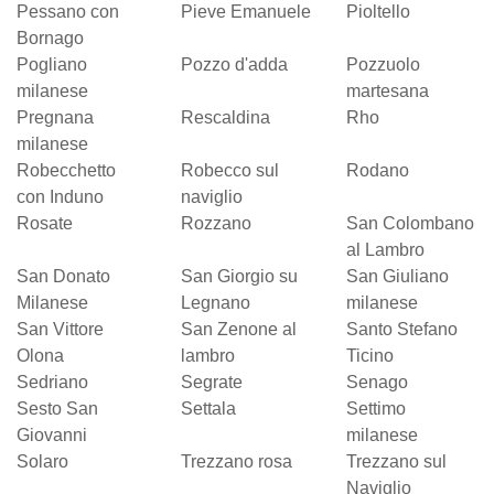
Pessano con
Pieve Emanuele
Pioltello
Bornago
Pogliano
Pozzo d'adda
Pozzuolo
milanese
martesana
Pregnana
Rescaldina
Rho
milanese
Robecchetto
Robecco sul
Rodano
con Induno
naviglio
Rosate
Rozzano
San Colombano
al Lambro
San Donato
San Giorgio su
San Giuliano
Milanese
Legnano
milanese
San Vittore
San Zenone al
Santo Stefano
Olona
lambro
Ticino
Sedriano
Segrate
Senago
Sesto San
Settala
Settimo
Giovanni
milanese
Solaro
Trezzano rosa
Trezzano sul
Naviglio