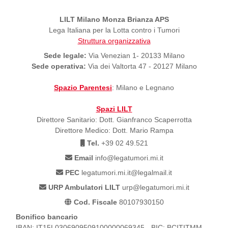
LILT Milano Monza Brianza APS
Lega Italiana per la Lotta contro i Tumori
Struttura organizzativa
Sede legale:
Via Venezian 1- 20133 Milano
Sede operativa:
Via dei Valtorta 47 - 20127 Milano
Spazio Parentesi
: Milano e Legnano
Spazi LILT
Direttore Sanitario: Dott. Gianfranco Scaperrotta
Direttore Medico: Dott. Mario Rampa
Tel.
+39 02 49.521
Email
info@legatumori.mi.it
PEC
legatumori.mi.it@legalmail.it
URP Ambulatori LILT
urp@legatumori.mi.it
Cod. Fiscale
80107930150
Bonifico bancario
IBAN: IT15L0306909509100000069345 - BIC: BCITITMM