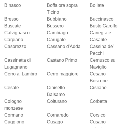
Binasco
Boffalora sopra
Bollate
Ticino
Bresso
Bubbiano
Buccinasco
Buscate
Bussero
Busto Garolfo
Calvignasco
Cambiago
Canegrate
Carpiano
Carugate
Casarile
Casorezzo
Cassano d'Adda
Cassina de'
Pecchi
Cassinetta di
Castano Primo
Cernusco sul
Lugagnano
Naviglio
Cerro al Lambro
Cerro maggiore
Cesano
Boscone
Cesate
Cinisello
Cisliano
Balsamo
Cologno
Colturano
Corbetta
monzese
Cormano
Cornaredo
Corsico
Cuggiono
Cusago
Cusano