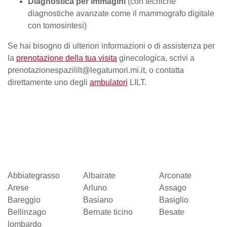
Diagnostica per immagini
(con tecniche
diagnostiche avanzate come il mammografo digitale
con tomosintesi)
Se hai bisogno di ulteriori informazioni o di assistenza per
la
prenotazione della tua visita
ginecologica, scrivi a
prenotazionespazililt@legatumori.mi.it, o contatta
direttamente uno degli
ambulatori
LILT.
Abbiategrasso
Albairate
Arconate
Arese
Arluno
Assago
Bareggio
Basiano
Basiglio
Bellinzago
Bernate ticino
Besate
lombardo