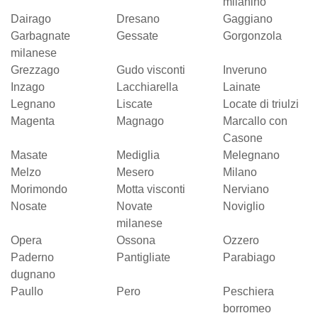
milanino
Dairago
Dresano
Gaggiano
Garbagnate
Gessate
Gorgonzola
milanese
Grezzago
Gudo visconti
Inveruno
Inzago
Lacchiarella
Lainate
Legnano
Liscate
Locate di triulzi
Magenta
Magnago
Marcallo con
Casone
Masate
Mediglia
Melegnano
Melzo
Mesero
Milano
Morimondo
Motta visconti
Nerviano
Nosate
Novate
Noviglio
milanese
Opera
Ossona
Ozzero
Paderno
Pantigliate
Parabiago
dugnano
Paullo
Pero
Peschiera
borromeo