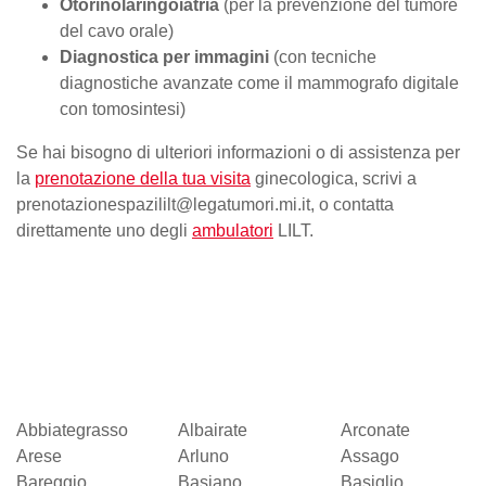
Otorinolaringoiatria
(per la prevenzione del tumore
del cavo orale)
Diagnostica per immagini
(con tecniche
diagnostiche avanzate come il mammografo digitale
con tomosintesi)
Se hai bisogno di ulteriori informazioni o di assistenza per
la
prenotazione della tua visita
ginecologica, scrivi a
prenotazionespazililt@legatumori.mi.it, o contatta
direttamente uno degli
ambulatori
LILT.
Abbiategrasso
Albairate
Arconate
Arese
Arluno
Assago
Bareggio
Basiano
Basiglio