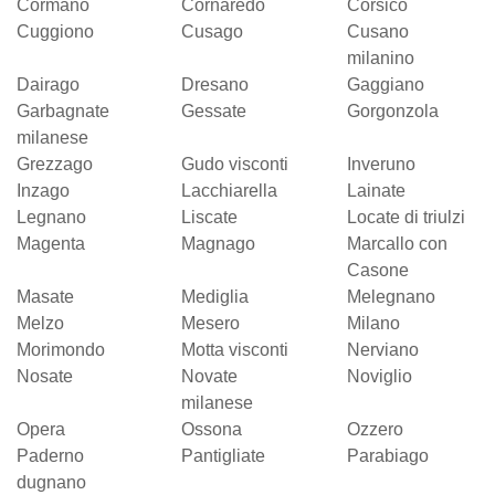
Cormano
Cornaredo
Corsico
Cuggiono
Cusago
Cusano
milanino
Dairago
Dresano
Gaggiano
Garbagnate
Gessate
Gorgonzola
milanese
Grezzago
Gudo visconti
Inveruno
Inzago
Lacchiarella
Lainate
Legnano
Liscate
Locate di triulzi
Magenta
Magnago
Marcallo con
Casone
Masate
Mediglia
Melegnano
Melzo
Mesero
Milano
Morimondo
Motta visconti
Nerviano
Nosate
Novate
Noviglio
milanese
Opera
Ossona
Ozzero
Paderno
Pantigliate
Parabiago
dugnano