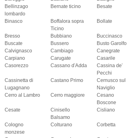
Bellinzago
Bernate ticino
Besate
lombardo
Binasco
Boffalora sopra
Bollate
Ticino
Bresso
Bubbiano
Buccinasco
Buscate
Bussero
Busto Garolfo
Calvignasco
Cambiago
Canegrate
Carpiano
Carugate
Casarile
Casorezzo
Cassano d'Adda
Cassina de'
Pecchi
Cassinetta di
Castano Primo
Cernusco sul
Lugagnano
Naviglio
Cerro al Lambro
Cerro maggiore
Cesano
Boscone
Cesate
Cinisello
Cisliano
Balsamo
Cologno
Colturano
Corbetta
monzese