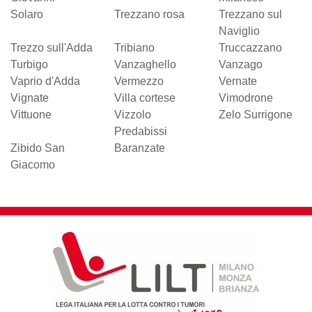
Solaro
Trezzano rosa
Trezzano sul
Naviglio
Trezzo sull'Adda
Tribiano
Truccazzano
Turbigo
Vanzaghello
Vanzago
Vaprio d'Adda
Vermezzo
Vernate
Vignate
Villa cortese
Vimodrone
Vittuone
Vizzolo
Zelo Surrigone
Predabissi
Zibido San
Baranzate
Giacomo