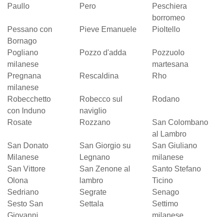
Paullo
Pero
Peschiera
borromeo
Pessano con
Pieve Emanuele
Pioltello
Bornago
Pogliano
Pozzo d'adda
Pozzuolo
milanese
martesana
Pregnana
Rescaldina
Rho
milanese
Robecchetto
Robecco sul
Rodano
con Induno
naviglio
Rosate
Rozzano
San Colombano
al Lambro
San Donato
San Giorgio su
San Giuliano
Milanese
Legnano
milanese
San Vittore
San Zenone al
Santo Stefano
Olona
lambro
Ticino
Sedriano
Segrate
Senago
Sesto San
Settala
Settimo
Giovanni
milanese