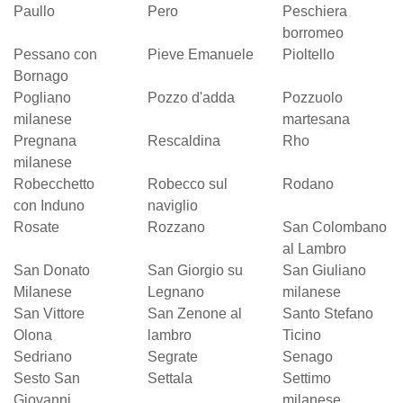
Paullo
Pero
Peschiera
borromeo
Pessano con
Pieve Emanuele
Pioltello
Bornago
Pogliano
Pozzo d'adda
Pozzuolo
milanese
martesana
Pregnana
Rescaldina
Rho
milanese
Robecchetto
Robecco sul
Rodano
con Induno
naviglio
Rosate
Rozzano
San Colombano
al Lambro
San Donato
San Giorgio su
San Giuliano
Milanese
Legnano
milanese
San Vittore
San Zenone al
Santo Stefano
Olona
lambro
Ticino
Sedriano
Segrate
Senago
Sesto San
Settala
Settimo
Giovanni
milanese