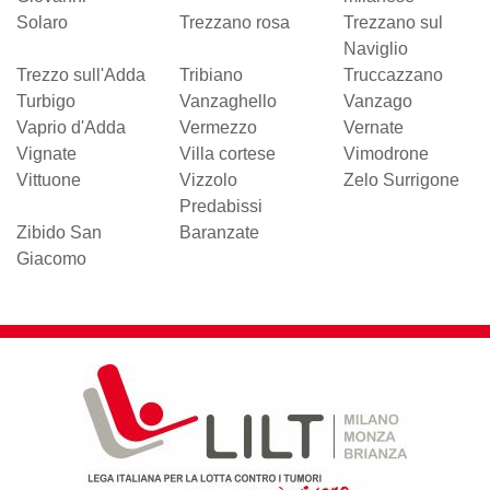
Solaro
Trezzano rosa
Trezzano sul
Naviglio
Trezzo sull'Adda
Tribiano
Truccazzano
Turbigo
Vanzaghello
Vanzago
Vaprio d'Adda
Vermezzo
Vernate
Vignate
Villa cortese
Vimodrone
Vittuone
Vizzolo
Zelo Surrigone
Predabissi
Zibido San
Baranzate
Giacomo