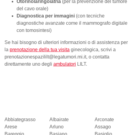
Otorinolaringoiatria
(per la prevenzione del tumore
del cavo orale)
Diagnostica per immagini
(con tecniche
diagnostiche avanzate come il mammografo digitale
con tomosintesi)
Se hai bisogno di ulteriori informazioni o di assistenza per
la
prenotazione della tua visita
ginecologica, scrivi a
prenotazionespazililt@legatumori.mi.it, o contatta
direttamente uno degli
ambulatori
LILT.
Abbiategrasso
Albairate
Arconate
Arese
Arluno
Assago
Bareggio
Basiano
Basiglio