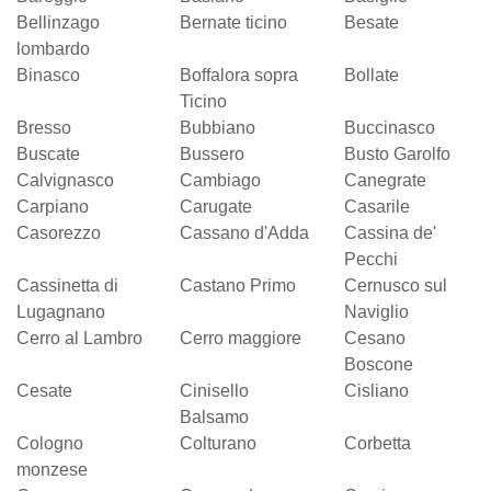
Bellinzago
Bernate ticino
Besate
lombardo
Binasco
Boffalora sopra
Bollate
Ticino
Bresso
Bubbiano
Buccinasco
Buscate
Bussero
Busto Garolfo
Calvignasco
Cambiago
Canegrate
Carpiano
Carugate
Casarile
Casorezzo
Cassano d'Adda
Cassina de'
Pecchi
Cassinetta di
Castano Primo
Cernusco sul
Lugagnano
Naviglio
Cerro al Lambro
Cerro maggiore
Cesano
Boscone
Cesate
Cinisello
Cisliano
Balsamo
Cologno
Colturano
Corbetta
monzese