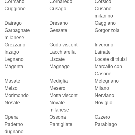
Cormano
Cornaredo
Corsico
Cuggiono
Cusago
Cusano
milanino
Dairago
Dresano
Gaggiano
Garbagnate
Gessate
Gorgonzola
milanese
Grezzago
Gudo visconti
Inveruno
Inzago
Lacchiarella
Lainate
Legnano
Liscate
Locate di triulzi
Magenta
Magnago
Marcallo con
Casone
Masate
Mediglia
Melegnano
Melzo
Mesero
Milano
Morimondo
Motta visconti
Nerviano
Nosate
Novate
Noviglio
milanese
Opera
Ossona
Ozzero
Paderno
Pantigliate
Parabiago
dugnano