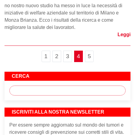
no nostro nuovo studio ha messo in luce la necessità di
iniziative di welfare aziendale sul territorio di Milano e
Monza Brianza. Ecco i risultati della ricerca e come
migliorare la salute dei lavoratori.
Leggi
Page navigation
Page
Page
Page
Current Page
Page
1
2
3
4
5
CERCA
ISCRIVITI ALLA NOSTRA NEWSLETTER
Per essere sempre aggiornato sul mondo dei tumori e
ricevere consigli di prevenzione sui corretti stili di vita.