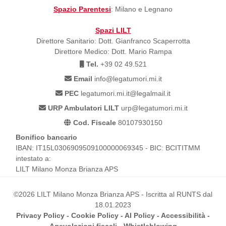
Spazio Parentesi
: Milano e Legnano
Spazi LILT
Direttore Sanitario: Dott. Gianfranco Scaperrotta
Direttore Medico: Dott. Mario Rampa
Tel.
+39 02 49.521
Email
info@legatumori.mi.it
PEC
legatumori.mi.it@legalmail.it
URP Ambulatori LILT
urp@legatumori.mi.it
Cod. Fiscale
80107930150
Bonifico bancario
IBAN: IT15L0306909509100000069345 - BIC: BCITITMM
intestato a:
LILT Milano Monza Brianza APS
©2026 LILT Milano Monza Brianza APS - Iscritta al RUNTS dal
18.01.2023
Privacy Policy
-
Cookie Policy
-
AI Policy
-
Accessibilità
-