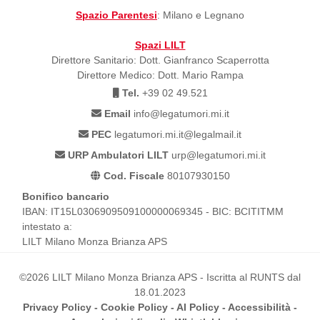
Spazio Parentesi
: Milano e Legnano
Spazi LILT
Direttore Sanitario: Dott. Gianfranco Scaperrotta
Direttore Medico: Dott. Mario Rampa
Tel.
+39 02 49.521
Email
info@legatumori.mi.it
PEC
legatumori.mi.it@legalmail.it
URP Ambulatori LILT
urp@legatumori.mi.it
Cod. Fiscale
80107930150
Bonifico bancario
IBAN: IT15L0306909509100000069345 - BIC: BCITITMM
intestato a:
LILT Milano Monza Brianza APS
©2026 LILT Milano Monza Brianza APS - Iscritta al RUNTS dal
18.01.2023
Privacy Policy
-
Cookie Policy
-
AI Policy
-
Accessibilità
-