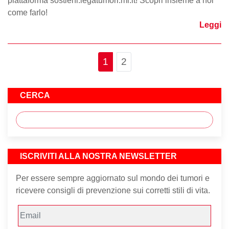
piattaforma sostieni.legatumori.mi.it! Scopri insieme a noi
come farlo!
Leggi
Page navigation
Current Page
Page
1
2
CERCA
ISCRIVITI ALLA NOSTRA NEWSLETTER
Per essere sempre aggiornato sul mondo dei tumori e
ricevere consigli di prevenzione sui corretti stili di vita.