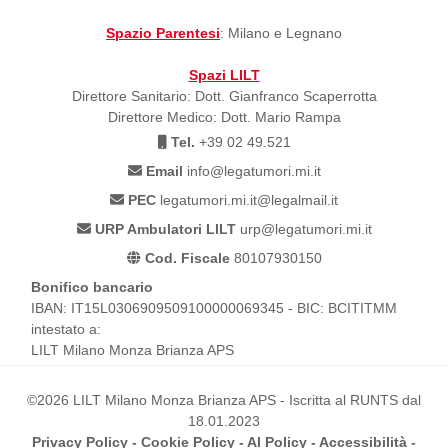
Spazio Parentesi
: Milano e Legnano
Spazi LILT
Direttore Sanitario: Dott. Gianfranco Scaperrotta
Direttore Medico: Dott. Mario Rampa
Tel.
+39 02 49.521
Email
info@legatumori.mi.it
PEC
legatumori.mi.it@legalmail.it
URP Ambulatori LILT
urp@legatumori.mi.it
Cod. Fiscale
80107930150
Bonifico bancario
IBAN: IT15L0306909509100000069345 - BIC: BCITITMM
intestato a:
LILT Milano Monza Brianza APS
©2026 LILT Milano Monza Brianza APS - Iscritta al RUNTS dal
18.01.2023
Privacy Policy
-
Cookie Policy
-
AI Policy
-
Accessibilità
-